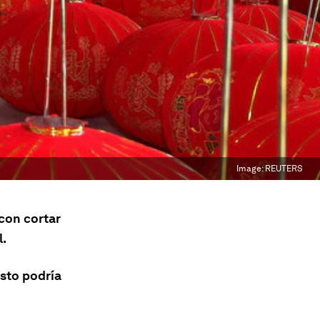
Image:
REUTERS
con cortar
l.
sto podría