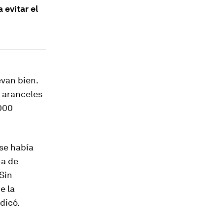
evitar el
van bien.
o aranceles
.000
se había
na de
Sin
e la
dicó.