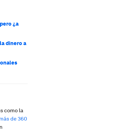
 pero ¿a
la dinero a
ionales
as como la
 más de 360
on