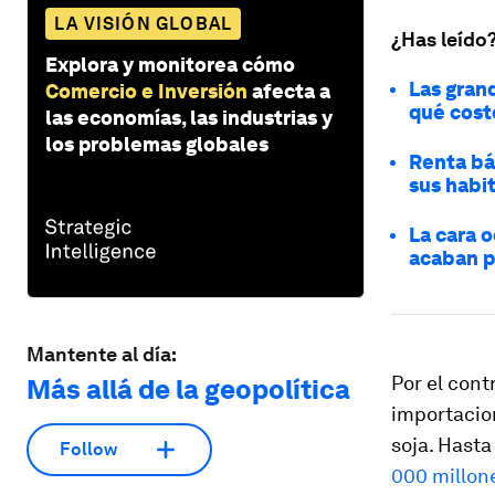
LA VISIÓN GLOBAL
¿Has leído
Explora y monitorea cómo
Las gran
Comercio e Inversión
afecta a
qué cost
las economías, las industrias y
los problemas globales
Renta bás
sus habi
La cara 
acaban p
Mantente al día:
Por el cont
Más allá de la geopolítica
importacio
soja. Hasta
Follow
000 millon