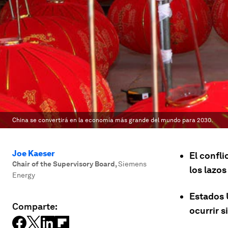
China se convertirá en la economía más grande del mundo para 2030.
Joe Kaeser
El confl
Chair of the Supervisory Board
,
Siemens
los lazo
Energy
Estados 
Comparte:
ocurrir s