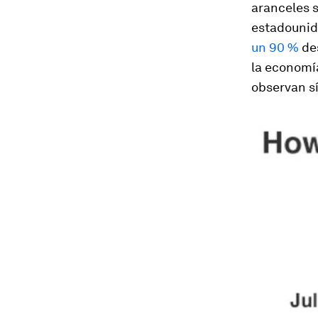
aranceles 
estadouni
un 90 %
des
la economía
observan s