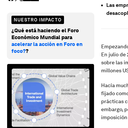
Las empr
desacopl
NUESTRO IMPACTO
¿Qué está haciendo el Foro
Económico Mundial para
acelerar la acción en Foro en
Empezando 
foco?
?
En julio de
sobre las 
millones U
Hacía much
fijado como
prácticas c
embargo, pe
imposición