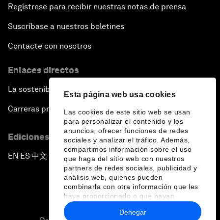
Regístrese para recibir nuestras notas de prensa
Suscríbase a nuestros boletines
Contacte con nosotros
Enlaces directos
La sostenibilidad en el Foro
Esta página web usa cookies
Carreras profesionales
Las cookies de este sitio web se usan
para personalizar el contenido y los
anuncios, ofrecer funciones de redes
Ediciones en otros idiomas
sociales y analizar el tráfico. Además,
compartimos información sobre el uso
EN
ES
中文
日本語
▪
▪
▪
que haga del sitio web con nuestros
partners de redes sociales, publicidad y
análisis web, quienes pueden
combinarla con otra información que les
haya proporcionado o que hayan
recopilado a partir del uso que haya
Denegar
hecho de sus servicios.