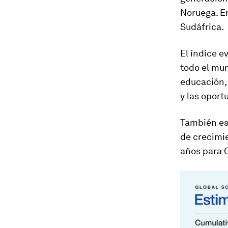
Noruega. En
Sudáfrica.
El índice e
todo el mun
educación, 
y las opor
También est
de crecimie
años para 