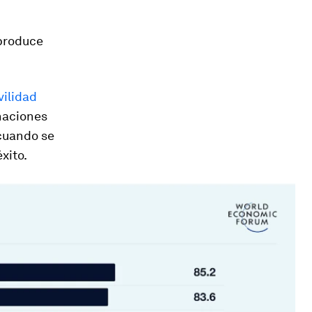
 produce
vilidad
naciones
 cuando se
xito.