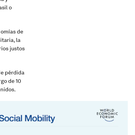
sil o
onomías de
taria, la
rios justos
de pérdida
rgo de 10
Unidos.