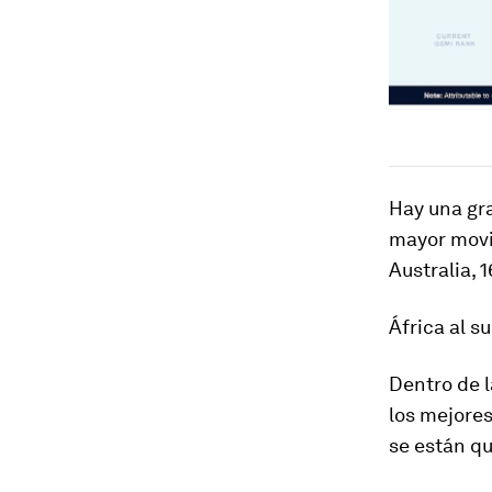
Hay una gra
mayor movil
Australia, 
África al s
Dentro de l
los mejores
se están q