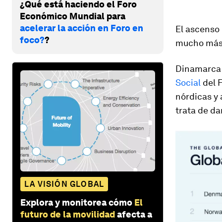
¿Qué está haciendo el Foro
Económico Mundial para
acelerar la acción en Foro en
El ascenso 
foco?
?
mucho más 
Dinamarca 
Social
del 
nórdicas y
trata de da
LA VISIÓN GLOBAL
Explora y monitorea cómo
El
futuro de la movilidad
afecta a