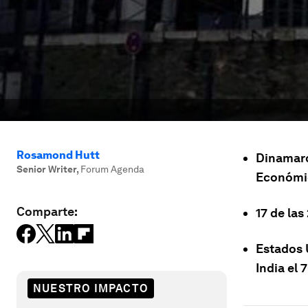
Rosamond Hutt
Dinamarc
Senior Writer
,
Forum Agenda
Económi
Comparte:
17 de la
Estados 
India el 7
NUESTRO IMPACTO