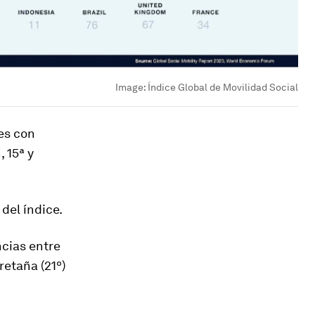
Image:
Índice Global de Movilidad Social
es con
 15ª y
 del índice.
ncias entre
retaña (21º)