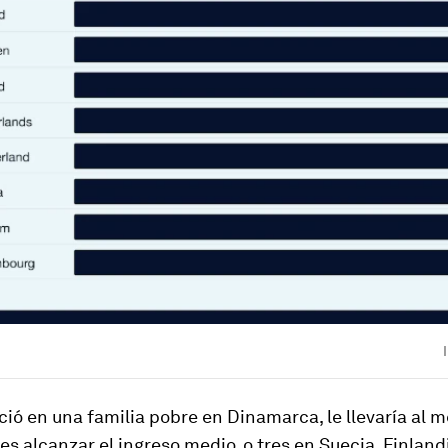
ció en una familia pobre en Dinamarca, le llevaría al 
s alcanzar el ingreso medio, o tres en Suecia, Finland