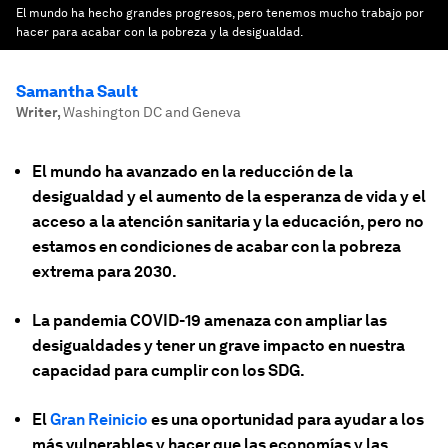
El mundo ha hecho grandes progresos, pero tenemos mucho trabajo por
hacer para acabar con la pobreza y la desigualdad.
Samantha Sault
Writer
,
Washington DC and Geneva
El mundo ha avanzado en la reducción de la
desigualdad y el aumento de la esperanza de vida y el
acceso a la atención sanitaria y la educación, pero no
estamos en condiciones de acabar con la pobreza
extrema para 2030.
La pandemia COVID-19 amenaza con ampliar las
desigualdades y tener un grave impacto en nuestra
capacidad para cumplir con los SDG.
El
Gran Reinicio
es una oportunidad para ayudar a los
más vulnerables y hacer que las economías y las