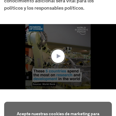
conocimiento adicional será vital para los
políticos y los responsables políticos.
0
seconds
of
1
minute,
30
seconds
Acepte nuestras cookies de marketing para