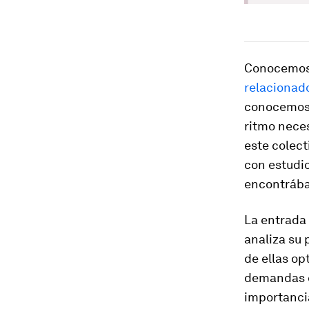
Conocemos
relacionado
conocemos s
ritmo neces
este colect
con estudi
encontrába
La entrada 
analiza su 
de ellas op
demandas d
importanci