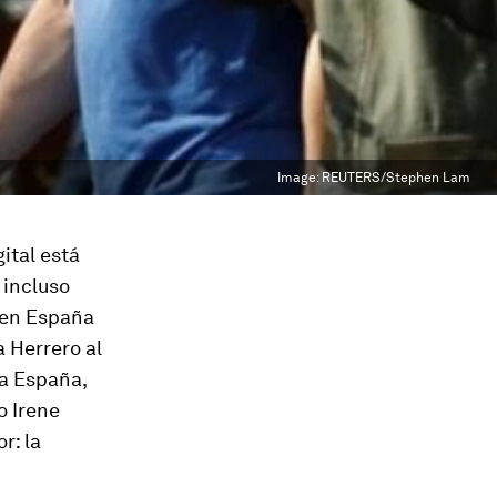
Image:
REUTERS/Stephen Lam
ital está
 incluso
n en España
a Herrero al
ca España,
o Irene
r: la