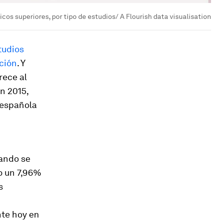
os superiores, por tipo de estudios/ A Flourish data visualisation
tudios
ación
. Y
rece al
n 2015,
n española
uando se
lo un 7,96%
s
nte hoy en