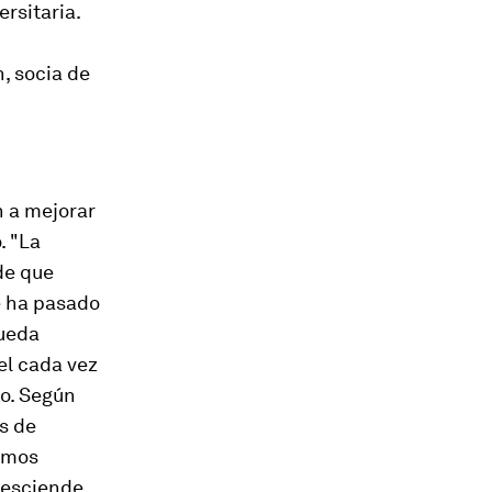
rsitaria.
, socia de
n a mejorar
. "La
de que
e ha pasado
queda
el cada vez
io. Según
s de
ñimos
desciende