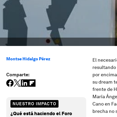
Montse Hidalgo Pérez
El necesari
resultando 
Comparte:
por encima 
su
dream t
frente de 
María Ángel
Cano en Fac
NUESTRO IMPACTO
brecha no s
¿Qué está haciendo el Foro