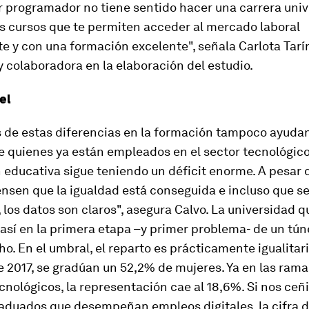
r programador no tiene sentido hacer una carrera unive
 cursos que te permiten acceder al mercado laboral
 y con una formación excelente", señala Carlota Tarín
 colaboradora en la elaboración del estudio.
el
s de estas diferencias en la formación tampoco ayuda
de quienes ya están empleados en el sector tecnológico
 educativa sigue teniendo un déficit enorme. A pesar 
nsen que la igualdad está conseguida e incluso que s
 los datos son claros", asegura Calvo. La universidad 
así en la primera etapa –y primer problema- de un tún
o. En el umbral, el reparto es prácticamente igualitar
e 2017, se gradúan un 52,2% de mujeres. Ya en las rama
cnológicos, la representación cae al 18,6%. Si nos ce
raduados que desempeñan empleos digitales, la cifra 