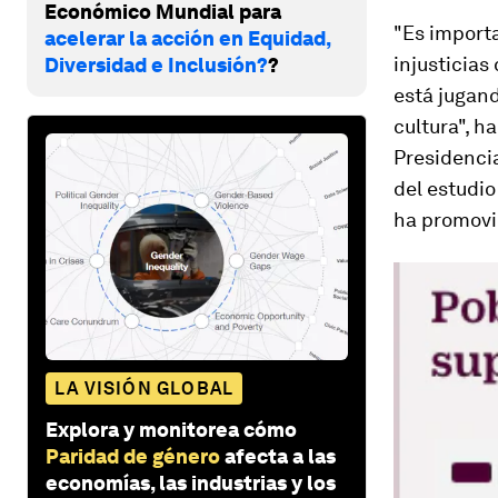
Económico Mundial para
"Es import
acelerar la acción en Equidad,
injusticias
Diversidad e Inclusión?
?
está jugan
cultura", h
Presidencia
del estudio
ha promovi
LA VISIÓN GLOBAL
Explora y monitorea cómo
Paridad de género
afecta a las
economías, las industrias y los