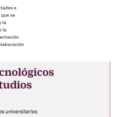
ltades e
o que se
 la
 la
sentación
elaboración