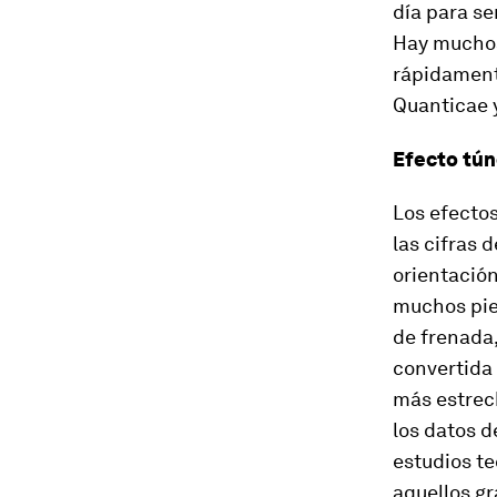
día para se
Hay muchos
rápidamente
Quanticae y
Efecto tún
Los efecto
las cifras 
orientación
muchos pie
de frenada,
convertida 
más estrech
los datos d
estudios te
aquellos g