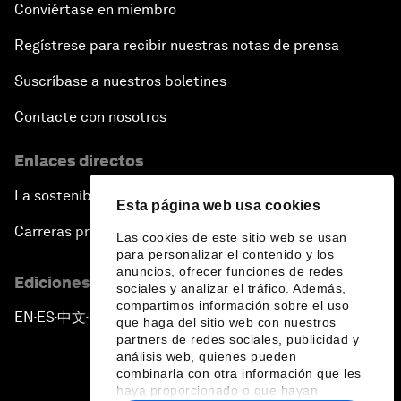
Conviértase en miembro
Regístrese para recibir nuestras notas de prensa
Suscríbase a nuestros boletines
Contacte con nosotros
Enlaces directos
La sostenibilidad en el Foro
Esta página web usa cookies
Carreras profesionales
Las cookies de este sitio web se usan
para personalizar el contenido y los
anuncios, ofrecer funciones de redes
Ediciones en otros idiomas
sociales y analizar el tráfico. Además,
compartimos información sobre el uso
EN
ES
中文
日本語
▪
▪
▪
que haga del sitio web con nuestros
partners de redes sociales, publicidad y
análisis web, quienes pueden
combinarla con otra información que les
haya proporcionado o que hayan