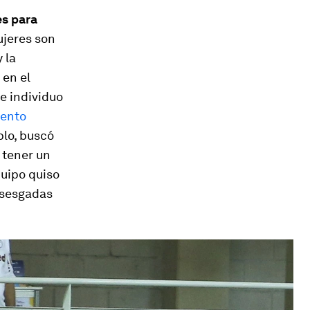
es para
ujeres son
 la
 en el
e individuo
ento
plo, buscó
 tener un
uipo quiso
n sesgadas