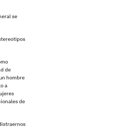
neral se
stereotipos
como
ad de
e un hombre
to a
ujeres
cionales de
distraernos