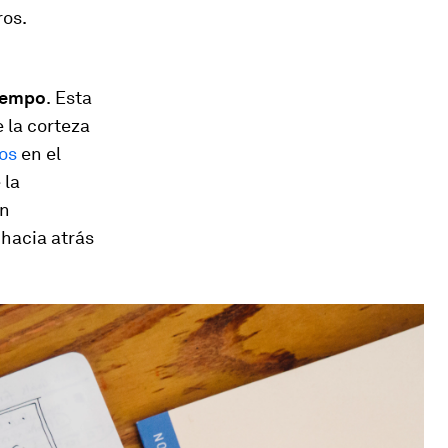
ros.
tiempo
.
Esta
 la corteza
os
en el
 la
En
hacia atrás