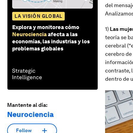
del mensaje
Analizamos 
LA VISIÓN GLOBAL
Explora y monitorea cómo
1)
Las mujer
Neurociencia
afecta a las
teoría se b
economías, las industrias y los
cerebral (“
problemas globales
cerebro de 
información
contraste,
dentro de u
Mantente al día:
Neurociencia
Follow