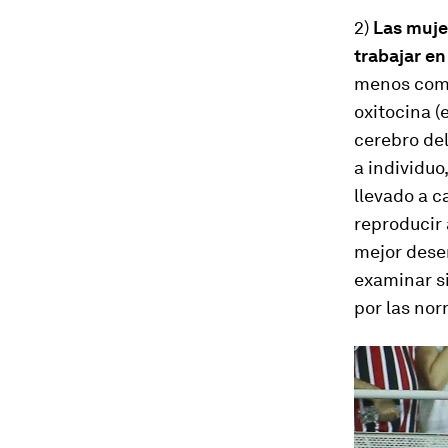
2)
Las muje
trabajar e
menos comp
oxitocina (
cerebro del
a individuo
llevado a 
reproducir 
mejor dese
examinar si
por las nor