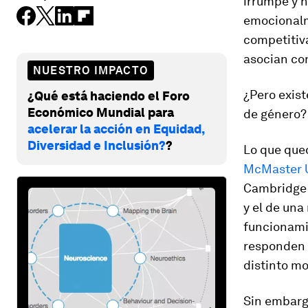
irrumpe y n
emocionalm
competitiva
asocian con
NUESTRO IMPACTO
¿Pero exist
¿Qué está haciendo el Foro
Económico Mundial para
de género?
acelerar la acción en Equidad,
Diversidad e Inclusión?
?
Lo que qued
McMaster U
Cambridge e
y el de una
funcionamie
responden 
distinto m
Sin embargo