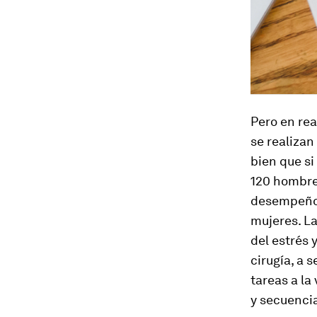
Pero en re
se realizan
bien que si
120 hombres
desempeño 
mujeres. L
del estrés 
cirugía, a 
tareas a la
y secuencia