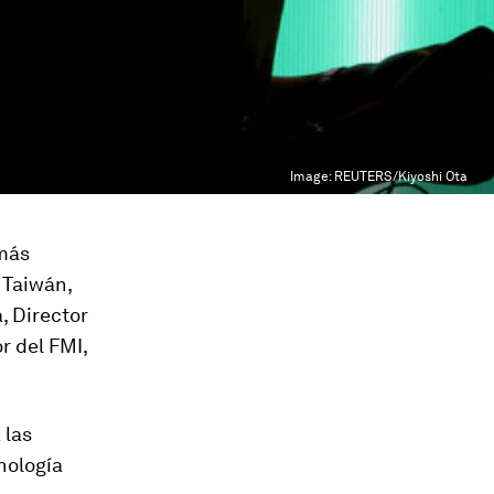
Image:
REUTERS/Kiyoshi Ota
 más
 Taiwán,
, Director
r del FMI,
 las
nología