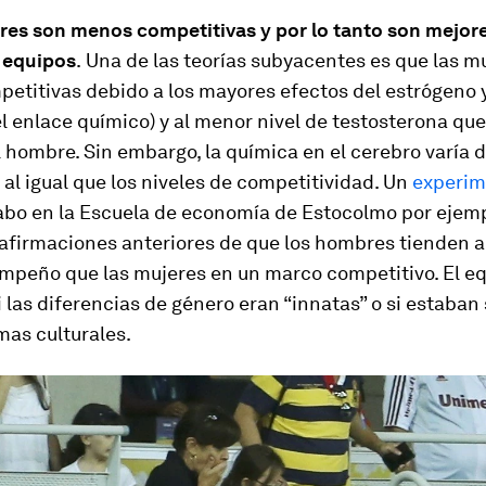
res son menos competitivas y por lo tanto son mejor
n equipos
.
Una de las teorías subyacentes es que las m
etitivas debido a los mayores efectos del estrógeno y
el enlace químico) y al menor nivel de testosterona que
 hombre. Sin embargo, la química en el cerebro varía d
, al igual que los niveles de competitividad. Un
experim
cabo en la Escuela de economía de Estocolmo por ejem
afirmaciones anteriores de que los hombres tienden a
mpeño que las mujeres en un marco competitivo. El eq
 las diferencias de género eran “innatas” o si estaba
mas culturales.