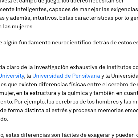
ivela el campo de juego, los líderes necesitan ser
ente inteligentes, capaces de manejar las exigencias
s y además, intuitivos. Estas características por lo ge
 las mujeres.
e algún fundamento neurocientífico detrás de estos e
a claro de la investigación exhaustiva de institutos 
niversity
, la
Universidad de Pensilvana
y la Universid
s que existen diferencias físicas entre el cerebro d
 mujer, en la estructura y la química y también en cuan
nto. Por ejemplo, los cerebros de los hombres y las m
de forma distinta al estrés y procesan memorias emo
odo.
, estas diferencias son fáciles de exagerar y pueden 