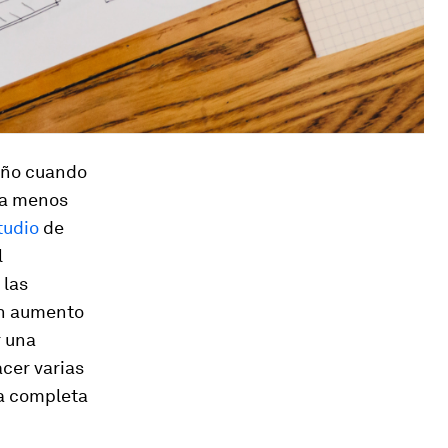
eño cuando
rea menos
tudio
de
l
 las
un aumento
r una
acer varias
ra completa