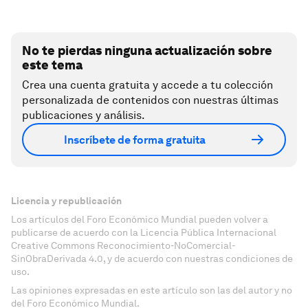
No te pierdas ninguna actualización sobre
este tema
Crea una cuenta gratuita y accede a tu colección
personalizada de contenidos con nuestras últimas
publicaciones y análisis.
Inscríbete de forma gratuita
Licencia y republicación
Los artículos del Foro Económico Mundial pueden volver a
publicarse de acuerdo con la Licencia Pública Internacional
Creative Commons Reconocimiento-NoComercial-
SinObraDerivada 4.0, y de acuerdo con nuestras condiciones de
uso.
Las opiniones expresadas en este artículo son las del autor y no
del Foro Económico Mundial.