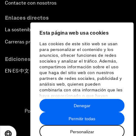
Contacte con nosotros
Enlaces directos
La sostenibilidad en el Foro
Esta página web usa cookies
Carreras profesionales
Las cookies de este sitio web se usan
para personalizar el contenido y los
anuncios, ofrecer funciones de redes
Ediciones en otros idiomas
sociales y analizar el tráfico. Además,
compartimos información sobre el uso
EN
ES
中文
日本語
▪
▪
▪
que haga del sitio web con nuestros
partners de redes sociales, publicidad y
análisis web, quienes pueden
combinarla con otra información que les
haya proporcionado o que hayan
recopilado a partir del uso que haya
Denegar
hecho de sus servicios.
Política de privacidad y normas de uso
Permitir todas
Sitemap
Personalizar
©
2026
Foro Económico Mundial
EN
ES
中文
日本語