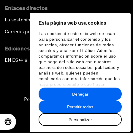
Enlaces directos
La sostenibilidad en el Foro
Esta página web usa cookies
Carreras profesionales
Las cookies de este sitio web se usan
para personalizar el contenido y los
anuncios, ofrecer funciones de redes
Ediciones en otros idiomas
sociales y analizar el tráfico. Además,
compartimos información sobre el uso
EN
ES
中文
日本語
▪
▪
▪
que haga del sitio web con nuestros
partners de redes sociales, publicidad y
análisis web, quienes pueden
combinarla con otra información que les
haya proporcionado o que hayan
recopilado a partir del uso que haya
Denegar
hecho de sus servicios.
Política de privacidad y normas de uso
Permitir todas
Sitemap
Personalizar
©
2026
Foro Económico Mundial
EN
ES
中文
日本語