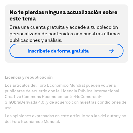
No te pierdas ninguna actualización sobre
este tema
Crea una cuenta gratuita y accede a tu colección
personalizada de contenidos con nuestras últimas
publicaciones y análisis.
Inscríbete de forma gratuita
Licencia y republicación
Los artículos del Foro Económico Mundial pueden volver a
publicarse de acuerdo con la Licencia Pública Internacional
Creative Commons Reconocimiento-NoComercial-
SinObraDerivada 4.0, y de acuerdo con nuestras condiciones de
uso.
Las opiniones expresadas en este artículo son las del autor y no
del Foro Económico Mundial.