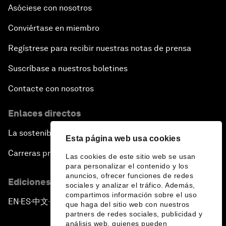
Asóciese con nosotros
Conviértase en miembro
Regístrese para recibir nuestras notas de prensa
Suscríbase a nuestros boletines
Contacte con nosotros
Enlaces directos
La sostenibilidad en el Foro
Esta página web usa cookies
Carreras profesionales
Las cookies de este sitio web se usan
para personalizar el contenido y los
anuncios, ofrecer funciones de redes
Ediciones en otros idiomas
sociales y analizar el tráfico. Además,
compartimos información sobre el uso
EN
ES
中文
日本語
▪
▪
▪
que haga del sitio web con nuestros
partners de redes sociales, publicidad y
análisis web, quienes pueden