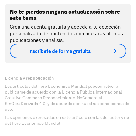
No te pierdas ninguna actualización sobre
este tema
Crea una cuenta gratuita y accede a tu colección
personalizada de contenidos con nuestras últimas
publicaciones y análisis.
Inscríbete de forma gratuita
Licencia y republicación
Los artículos del Foro Económico Mundial pueden volver a
publicarse de acuerdo con la Licencia Pública Internacional
Creative Commons Reconocimiento-NoComercial-
SinObraDerivada 4.0, y de acuerdo con nuestras condiciones de
uso.
Las opiniones expresadas en este artículo son las del autor y no
del Foro Económico Mundial.