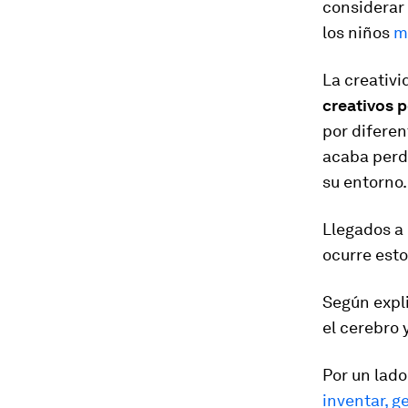
considerar 
los niños
m
La creativi
creativos p
por diferen
acaba perdi
su entorno.
Llegados a
ocurre est
Según expl
el cerebro 
Por un lado
inventar, g