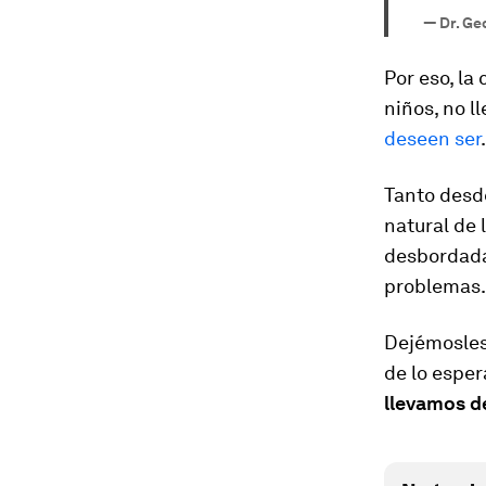
—
Dr. Ge
Por eso, la
niños, no l
deseen ser
.
Tanto desd
natural de 
desbordada
problemas.
Dejémosles 
de lo espe
llevamos de