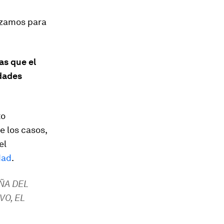
lizamos para
as que el
idades
to
e los casos,
el
dad
.
ÑA DEL
O, EL