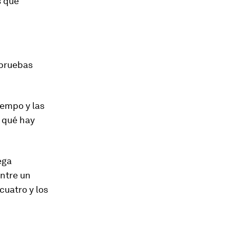
s que
 pruebas
iempo y las
 qué hay
ega
entre un
cuatro y los