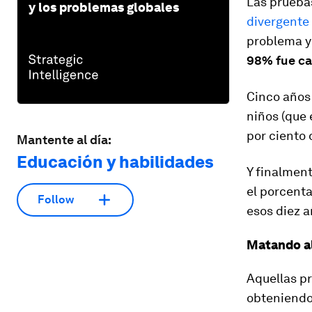
Las prueba
y los problemas globales
divergente
problema y 
98% fue ca
Cinco años 
niños (que 
por ciento 
Mantente al día:
Educación y habilidades
Y finalmen
el porcenta
Follow
esos diez a
Matando al
Aquellas p
obteniendo 