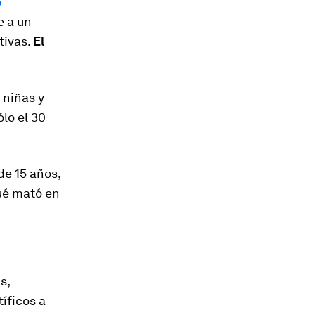
o
e a un
tivas.
El
 niñas y
lo el 30
.
e 15 años,
qué mató en
s,
íficos a