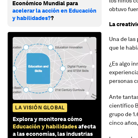
los niños c
Económico Mundial para
obtuvo fue
acelerar la acción en Educación
y habilidades?
?
La creativ
Una de las 
que le habí
¿Es algo in
experienci
personas cr
Ante tantas
científico 
LA VISIÓN GLOBAL
grupo de 1.
Explora y monitorea cómo
cinco años,
Educación y habilidades
afecta
a las economías, las industrias