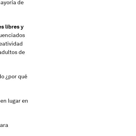
mayoría de
s libres y
luenciados
eatividad
adultos de
do ¿por qué
en lugar en
para