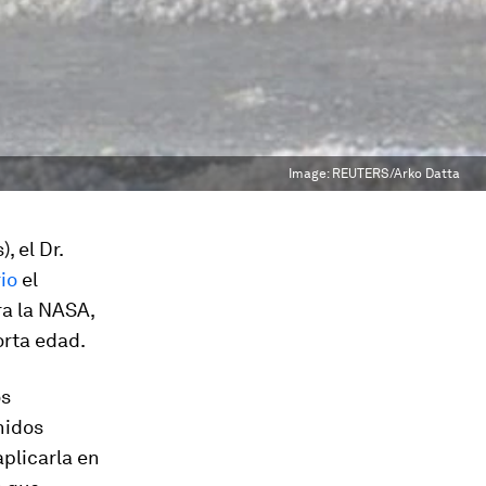
Image:
REUTERS/Arko Datta
 el Dr.
io
el
ra la NASA,
orta edad.
os
nidos
aplicarla en