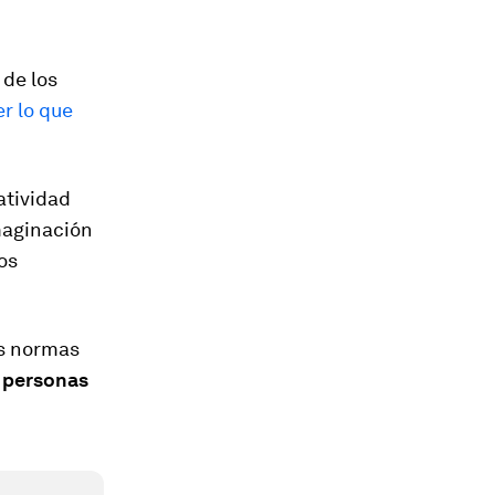
 de los
er lo que
atividad
maginación
os
as normas
s personas