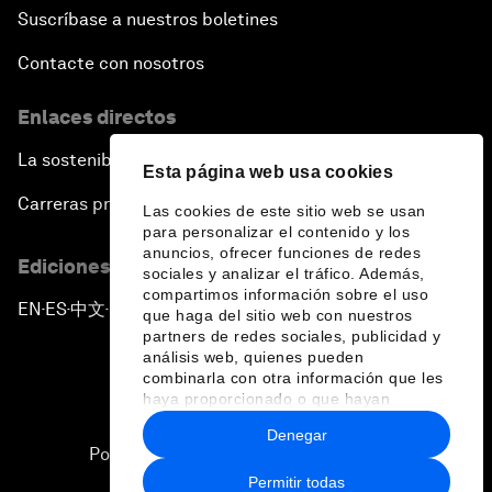
Suscríbase a nuestros boletines
Contacte con nosotros
Enlaces directos
La sostenibilidad en el Foro
Esta página web usa cookies
Carreras profesionales
Las cookies de este sitio web se usan
para personalizar el contenido y los
anuncios, ofrecer funciones de redes
Ediciones en otros idiomas
sociales y analizar el tráfico. Además,
compartimos información sobre el uso
EN
ES
中文
日本語
▪
▪
▪
que haga del sitio web con nuestros
partners de redes sociales, publicidad y
análisis web, quienes pueden
combinarla con otra información que les
haya proporcionado o que hayan
recopilado a partir del uso que haya
Denegar
hecho de sus servicios.
Política de privacidad y normas de uso
Permitir todas