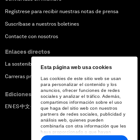
Regístrese para recibir nuestras notas de prensa
Suscríbase a nuestros boletines
Contacte con nosotros
Enlaces directos
La sostenibilidad en el Foro
Esta página web usa cookies
Carreras profesionales
Las cookies de este sitio web se usan
para personalizar el contenido y los
anuncios, ofrecer funciones de redes
Ediciones en otros idiomas
sociales y analizar el tráfico. Además,
compartimos información sobre el uso
EN
ES
中文
日本語
▪
▪
▪
que haga del sitio web con nuestros
partners de redes sociales, publicidad y
análisis web, quienes pueden
combinarla con otra información que les
haya proporcionado o que hayan
recopilado a partir del uso que haya