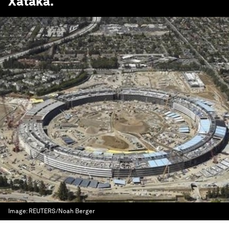
Xataka
.
Image:
REUTERS/Noah Berger