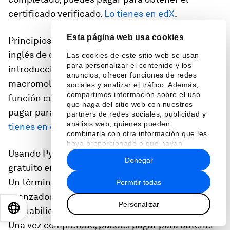
certificado verificado.
Lo tienes en edX
.
Esta página web usa cookies
Principios de la Bioquímica: Un curso gratuito en
inglés de quince semanas de duración. Una
Las cookies de este sitio web se usan
para personalizar el contenido y los
introducción a la estructura de las
anuncios, ofrecer funciones de redes
macromoléculas y un enfoque bioquímico de la
sociales y analizar el tráfico. Además,
compartimos información sobre el uso
función celular. Una vez completado, puedes
que haga del sitio web con nuestros
pagar para obtener el certificado verificado.
Lo
partners de redes sociales, publicidad y
análisis web, quienes pueden
tienes en edX
.
combinarla con otra información que les
haya proporcionado o que hayan
Usando Python para la investigación: Un curso
recopilado a partir del uso que haya
Denegar
hecho de sus servicios.
gratuito en inglés de cinco semanas de duración.
Un término medio entre cursos de inicio y
Permitir todas
avanzados de Python, donde se enseña a aplicar
Personalizar
EN
ES
中文
日本語
tus habilidades en proyectos de investigación.
Una vez completado, puedes pagar para obtener