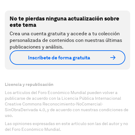
No te pierdas ninguna actualización sobre
este tema
Crea una cuenta gratuita y accede a tu colección
personalizada de contenidos con nuestras últimas
publicaciones y análisis.
Inscríbete de forma gratuita
Licencia y republicación
Los artículos del Foro Económico Mundial pueden volver a
publicarse de acuerdo con la Licencia Pública Internacional
Creative Commons Reconocimiento-NoComercial-
SinObraDerivada 4.0, y de acuerdo con nuestras condiciones de
uso.
Las opiniones expresadas en este artículo son las del autor y no
del Foro Económico Mundial.