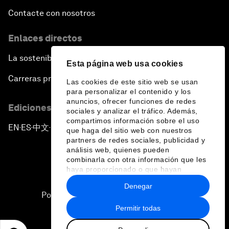
Contacte con nosotros
Enlaces directos
La sostenibilidad en el Foro
Esta página web usa cookies
Carreras profesionales
Las cookies de este sitio web se usan
para personalizar el contenido y los
anuncios, ofrecer funciones de redes
Ediciones en otros idiomas
sociales y analizar el tráfico. Además,
compartimos información sobre el uso
EN
ES
中文
日本語
▪
▪
▪
que haga del sitio web con nuestros
partners de redes sociales, publicidad y
análisis web, quienes pueden
combinarla con otra información que les
haya proporcionado o que hayan
recopilado a partir del uso que haya
Denegar
hecho de sus servicios.
Política de privacidad y normas de uso
Permitir todas
Sitemap