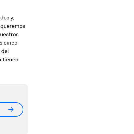
dos y,
i queremos
nuestros
os cinco
 del
a tienen