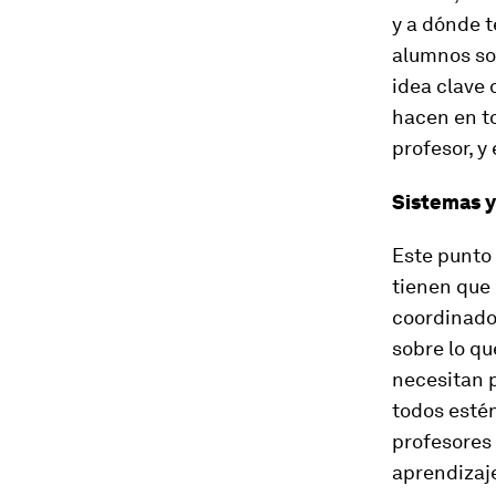
y a dónde t
alumnos son
idea clave 
hacen en to
profesor, y
Sistemas y
Este punto 
tienen que 
coordinador
sobre lo qu
necesitan p
todos estén
profesores 
aprendizaje