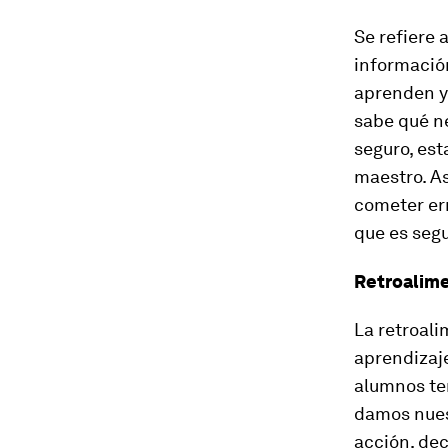
Se refiere 
informació
aprenden y
sabe qué ne
seguro, est
maestro. As
cometer err
que es segu
Retroalime
La retroal
aprendizaje
alumnos te
damos nuest
acción, de