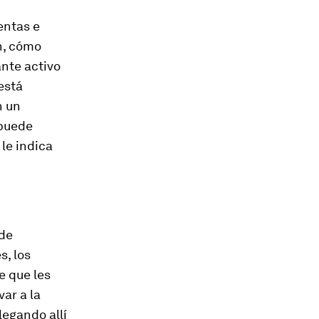
entas e
n, cómo
nte activo
está
n un
 puede
le indica
 de
s, los
 que les
ar a la
egando allí