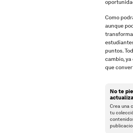
oportunida
Como podrá
aunque pod
transformar
estudiantes
puntos. Tod
cambio, ya
que convert
No te pi
actualiz
Crea una c
tu colecci
contenido
publicacio