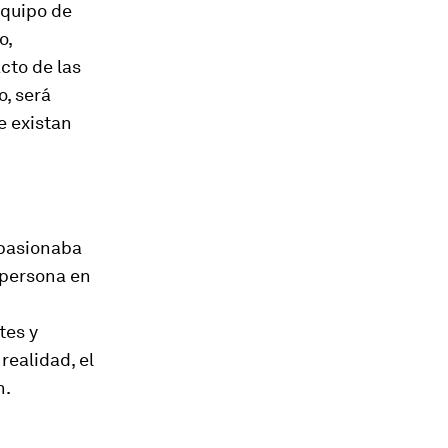
equipo de
o,
cto de las
o, será
e existan
apasionaba
 persona en
tes y
realidad, el
n.