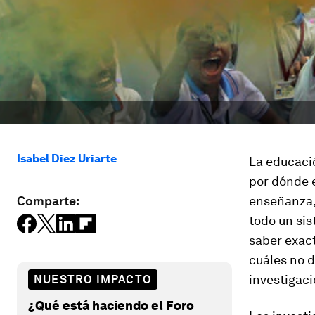
Isabel Diez Uriarte
La educaci
por dónde 
Comparte:
enseñanza, 
todo un sis
saber exac
cuáles no d
investigaci
NUESTRO IMPACTO
¿Qué está haciendo el Foro