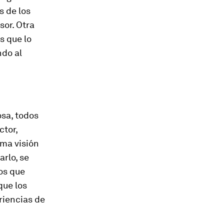
s de los
sor. Otra
s que lo
ndo al
osa, todos
ctor,
sma visión
arlo, se
los que
que los
riencias de