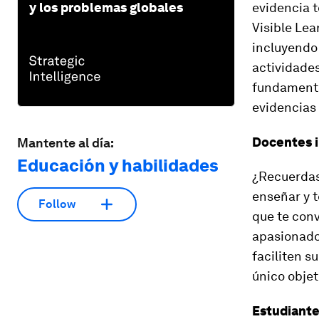
y los problemas globales
evidencia t
Visible Lea
incluyendo 
actividades
fundamental
evidencias 
Docentes i
Mantente al día:
Educación y habilidades
¿Recuerdas
enseñar y t
Follow
que te conv
apasionados
faciliten s
único objet
Estudiante