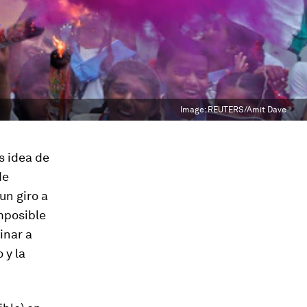
Image:
REUTERS/Amit Dave -
s idea de
de
un giro a
mposible
inar a
 y la