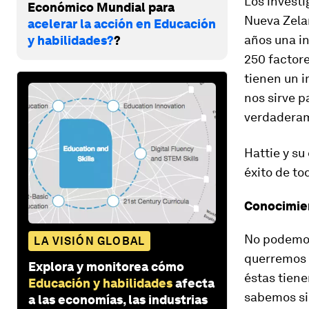
Los invest
Económico Mundial para
Nueva Zelan
acelerar la acción en Educación
años una i
y habilidades?
?
250 factor
tienen un i
nos sirve p
verdaderam
Hattie y su
éxito de to
Conocimie
No podemos
LA VISIÓN GLOBAL
querremos 
Explora y monitorea cómo
éstas tien
Educación y habilidades
afecta
sabemos si 
a las economías, las industrias