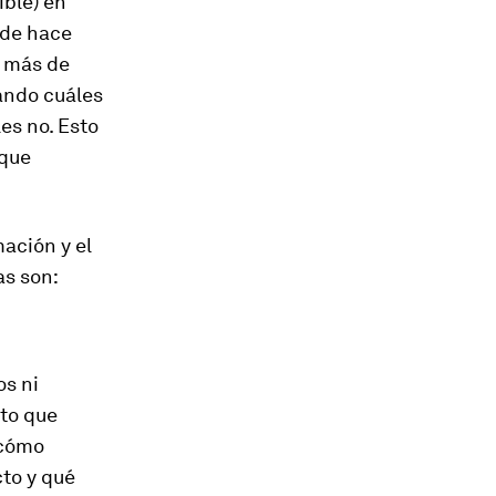
ible) en
sde hace
o más de
ando cuáles
es no. Esto
 que
mación y el
as son:
s ni
to que
 cómo
cto y qué