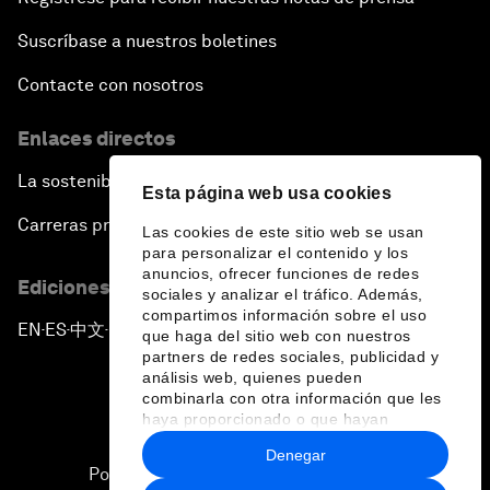
Suscríbase a nuestros boletines
Contacte con nosotros
Enlaces directos
La sostenibilidad en el Foro
Esta página web usa cookies
Carreras profesionales
Las cookies de este sitio web se usan
para personalizar el contenido y los
anuncios, ofrecer funciones de redes
Ediciones en otros idiomas
sociales y analizar el tráfico. Además,
compartimos información sobre el uso
EN
ES
中文
日本語
▪
▪
▪
que haga del sitio web con nuestros
partners de redes sociales, publicidad y
análisis web, quienes pueden
combinarla con otra información que les
haya proporcionado o que hayan
recopilado a partir del uso que haya
Denegar
hecho de sus servicios.
Política de privacidad y normas de uso