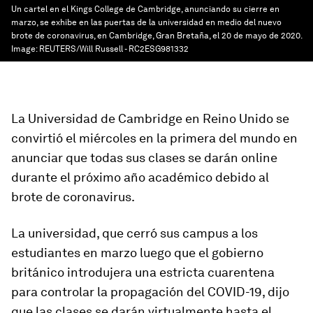
Un cartel en el Kings College de Cambridge, anunciando su cierre en
marzo, se exhibe en las puertas de la universidad en medio del nuevo
brote de coronavirus, en Cambridge, Gran Bretaña, el 20 de mayo de 2020.
Image:
REUTERS/Will Russell - RC2ESG981332
La Universidad de Cambridge en Reino Unido se
convirtió el miércoles en la primera del mundo en
anunciar que todas sus clases se darán online
durante el próximo año académico debido al
brote de coronavirus.
La universidad, que cerró sus campus a los
estudiantes en marzo luego que el gobierno
británico introdujera una estricta cuarentena
para controlar la propagación del COVID-19, dijo
que las clases se darán virtualmente hasta el