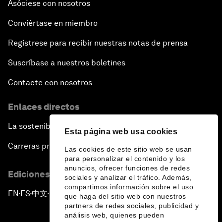
Asóciese con nosotros
Conviértase en miembro
Regístrese para recibir nuestras notas de prensa
Suscríbase a nuestros boletines
Contacte con nosotros
Enlaces directos
La sostenibilidad en el Foro
Esta página web usa cookies
Carreras profesionales
Las cookies de este sitio web se usan
para personalizar el contenido y los
anuncios, ofrecer funciones de redes
Ediciones en otros idiomas
sociales y analizar el tráfico. Además,
compartimos información sobre el uso
EN
ES
中文
日本語
▪
▪
▪
que haga del sitio web con nuestros
partners de redes sociales, publicidad y
análisis web, quienes pueden