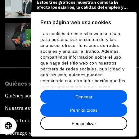
Estos tres gráficos muestran cómo la IA
afecta los salarios, la calidad del empleo y
las decisiones de contratación
Esta página web usa cookies
Las cookies de este sitio web se usan
Brecha de percepción sobre IA: Cómo
asegurar que empleadores y trabajadores
para personalizar el contenido y los
estén preparados para la transformación
anuncios, ofrecer funciones de redes
sociales y analizar el tráfico. Además,
compartimos información sobre el uso
que haga del sitio web con nuestros
partners de redes sociales, publicidad y
análisis web, quienes pueden
combinarla con otra información que les
Quiénes somos
haya proporcionado o que hayan
recopilado a partir del uso que haya
Quiénes somos
Denegar
hecho de sus servicios.
Nuestra estrategia
Permitir todas
Cómo trabajamos
Personalizar
EN
ES
中文
日本語
Liderazgo y gobernanza