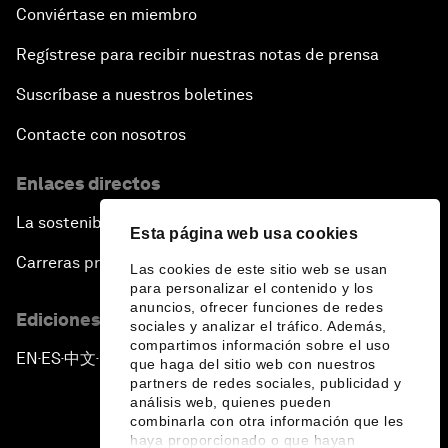
Conviértase en miembro
Regístrese para recibir nuestras notas de prensa
Suscríbase a nuestros boletines
Contacte con nosotros
Enlaces directos
La sostenibilidad en el Foro
Esta página web usa cookies
Carreras profesionales
Las cookies de este sitio web se usan
para personalizar el contenido y los
anuncios, ofrecer funciones de redes
Ediciones en otros idiomas
sociales y analizar el tráfico. Además,
compartimos información sobre el uso
EN
ES
中文
日本語
▪
▪
▪
que haga del sitio web con nuestros
partners de redes sociales, publicidad y
análisis web, quienes pueden
combinarla con otra información que les
haya proporcionado o que hayan