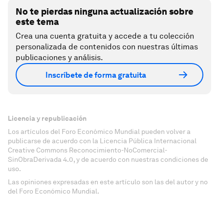
No te pierdas ninguna actualización sobre
este tema
Crea una cuenta gratuita y accede a tu colección
personalizada de contenidos con nuestras últimas
publicaciones y análisis.
Inscríbete de forma gratuita
Licencia y republicación
Los artículos del Foro Económico Mundial pueden volver a
publicarse de acuerdo con la Licencia Pública Internacional
Creative Commons Reconocimiento-NoComercial-
SinObraDerivada 4.0, y de acuerdo con nuestras condiciones de
uso.
Las opiniones expresadas en este artículo son las del autor y no
del Foro Económico Mundial.