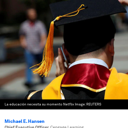
La educación necesita su momento Netflix
Image:
REUTERS
Michael E. Hansen
Chief Executive Officer
,
Cengage Learning