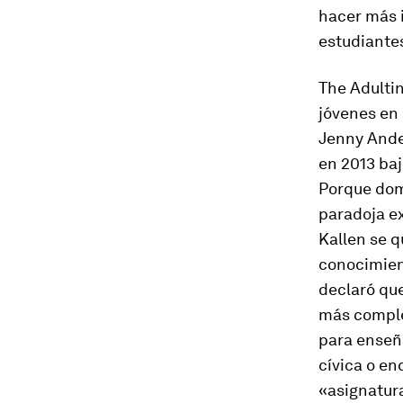
hacer más 
estudiantes
The Adulti
jóvenes en
Jenny Ander
en 2013 baj
Porque dom
paradoja ex
Kallen se q
conocimient
declaró que
más comple
para enseña
cívica o en
«asignatura