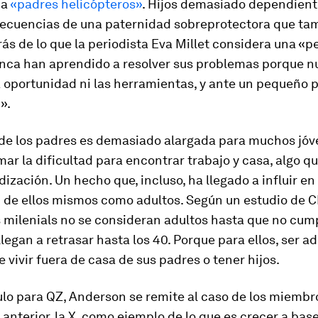
ba
«padres helicópteros»
. Hijos demasiado dependient
secuencias de una paternidad sobreprotectora que ta
rás de lo que la periodista Eva Millet considera una «
unca han aprendido a resolver sus problemas porque n
a oportunidad ni las herramientas, y ante un pequeño 
».
de los padres es demasiado alargada para muchos jóve
ar la dificultad para encontrar trabajo y casa, algo q
ización. Un hecho que, incluso, ha llegado a influir en 
 de ellos mismos como adultos. Según un estudio de C
s milenials no se consideran adultos hasta que no cump
llegan a retrasar hasta los 40. Porque para ellos, ser ad
 vivir fuera de casa de sus padres o tener hijos.
ulo para QZ, Anderson se remite al caso de los miembr
anterior, la X, como ejemplo de lo que es crecer a bas