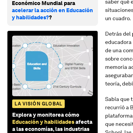
saber qué e
Económico Mundial para
situaciones
acelerar la acción en Educación
y habilidades?
?
un cuadro.
Detrás del 
educadora 
de una comp
sobre conce
memoria ac
aseguraban
teoría, deb
Sabía que t
LA VISIÓN GLOBAL
recurrió a 
Explora y monitorea cómo
plataforma 
Educación y habilidades
afecta
que necesi
a las economías, las industrias
School
, la