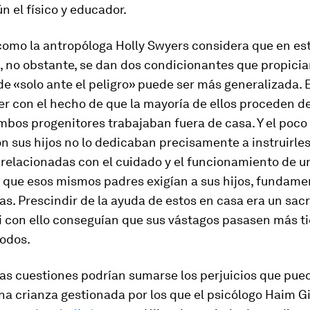
n el físico y educador.
como la antropóloga Holly Swyers considera que en es
, no obstante, se dan dos condicionantes que propicia
e «solo ante el peligro» puede ser más generalizada. 
er con el hecho de que la mayoría de ellos proceden d
mbos progenitores trabajaban fuera de casa. Y el poc
 sus hijos no lo dedicaban precisamente a instruirle
relacionadas con el cuidado y el funcionamiento de un
 que esos mismos padres exigían a sus hijos, fundame
s. Prescindir de la ayuda de estos en casa era un sacr
si con ello conseguían que sus vástagos pasasen más 
odos.
tas cuestiones podrían sumarse los perjuicios que pue
na crianza gestionada por los que el psicólogo Haim G