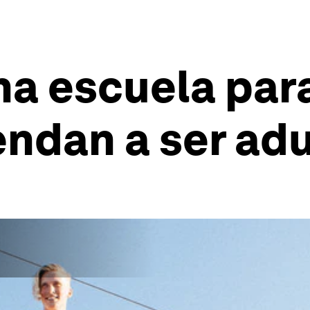
na escuela par
endan a ser ad