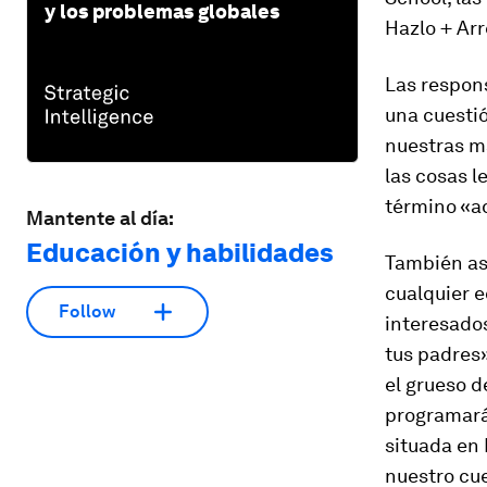
y los problemas globales
Hazlo + Ar
Las respon
una cuestió
nuestras ma
las cosas l
término «ad
Mantente al día:
Educación y habilidades
También as
cualquier 
Follow
interesados
tus padres»
el grueso d
programará 
situada en 
nuestro cue