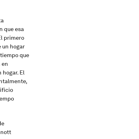
ta
n que esa
El primero
e un hogar
o tiempo que
s en
 hogar. El
ntalmente,
ificio
tiempo
de
inott