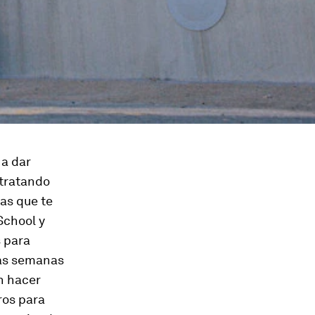
 a dar
 tratando
as que te
School
y
s para
mas semanas
n hacer
ros para