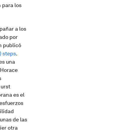
 para los
pañar a los
mado por
n publicó
) steps
.
es una
r Horace
s
hurst
prana es el
 esfuerzos
ilidad
gunas de las
ier otra