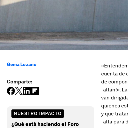
Gema Lozano
«Entendemos
cuenta de q
Comparte:
de compone
faltan!». L
van dirigid
quienes es
y que trata
NUESTRO IMPACTO
falta para 
¿Qué está haciendo el Foro