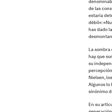
denomina
de las con
estaría det
débil»: «N
has dado l
desmontan
La sombra 
hay que sum
su independ
percepción
Nielsen, lo
Algunos lo 
sinónimo de
En su artíc
generación 