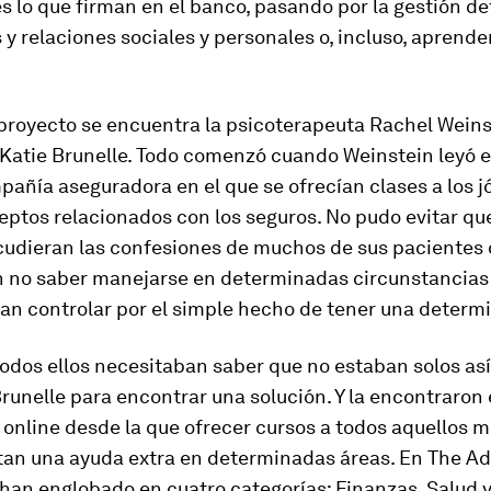
s lo que firman en el banco, pasando por la gestión 
 y relaciones sociales y personales o, incluso, aprende
proyecto se encuentra la psicoterapeuta Rachel Weinst
Katie Brunelle. Todo comenzó cuando Weinstein leyó e
añía aseguradora en el que se ofrecían clases a los 
ptos relacionados con los seguros. No pudo evitar que
udieran las confesiones de muchos de sus pacientes
 no saber manejarse en determinadas circunstancias 
ían controlar por el simple hecho de tener una determ
odos ellos necesitaban saber que no estaban solos as
Brunelle para encontrar una solución. Y la encontraron
online desde la que ofrecer cursos a todos aquellos m
tan una ayuda extra en determinadas áreas. En
The Ad
s han englobado en cuatro categorías: Finanzas, Salud y