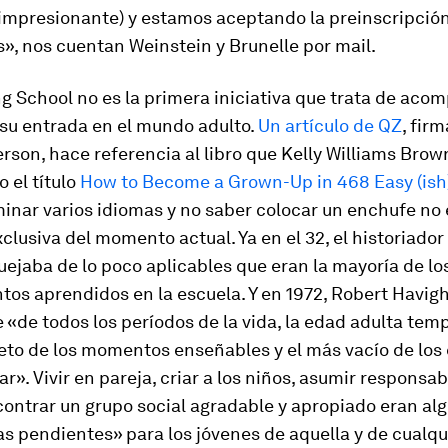
impresionante) y estamos aceptando la preinscripción
», nos cuentan Weinstein y Brunelle por mail.
ng School
no es la primera iniciativa que trata de acom
 su entrada en el mundo adulto.
Un artículo de QZ
, fir
son, hace referencia al libro que Kelly Williams Brow
o el título
How to Become a Grown-Up in 468 Easy (ish
inar varios idiomas y no saber colocar un enchufe no 
clusiva del momento actual. Ya en el 32, el historiado
uejaba de lo poco aplicables que eran la mayoría de lo
os aprendidos en la escuela. Y en 1972, Robert Havig
 «de todos los períodos de la vida, la edad adulta tem
to de los momentos enseñables y el más vacío de los
r». Vivir en pareja, criar a los niños, asumir responsab
contrar un grupo social agradable y apropiado eran al
s pendientes» para los jóvenes de aquella y de cualqu