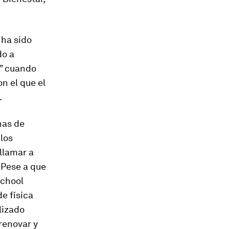
 ha sido
do a
!” cuando
n el que el
.
nas de
los
 llamar a
. Pese a que
School
e física
lizado
renovar y