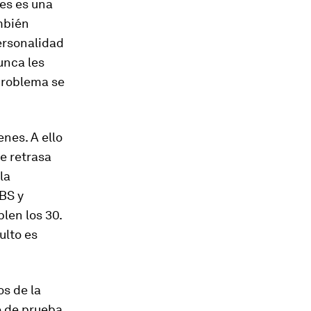
es es una
mbién
personalidad
unca les
problema se
nes. A ello
ue retrasa
la
BS y
len los 30.
ulto es
os de la
e de prueba