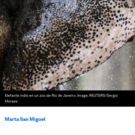
Elefante indio en un zoo de Río de Janeiro.
Image:
REUTERS/Sergio
Moraes
Marta San Miguel