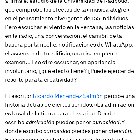
afirma el estudio de la Universidad de Radboud,
que comprobó los efectos de la «música alegre»
en el pensamiento divergente de 155 individuos.
Pero escuchar el viento en la ventana, las noticias
en la radio, una conversación, el camión de la
basura por la noche, notificaciones de WhatsApp,
el ascensor de tu edificio, una risa en pleno
examen… Ese otro escuchar, en apariencia
involuntario, ¿qué efecto tiene? ¿Puede ejercer de
resorte para la creatividad?
El escritor
Ricardo Menéndez Salmón
percibe una
historia detrás de ciertos sonidos. «La admiración
es la sal de la tierra para el escritor. Donde
escribo
admiración
puedes poner
curiosidad
. Y
donde escribo
curiosidad
puedes poner
atención
.
Esa
atención
lo es todo, la certeza de que basta