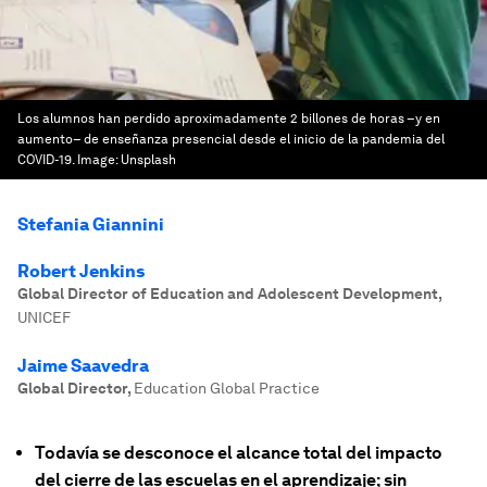
Los alumnos han perdido aproximadamente 2 billones de horas –y en
aumento– de enseñanza presencial desde el inicio de la pandemia del
COVID-19.
Image:
Unsplash
Stefania Giannini
Robert Jenkins
Global Director of Education and Adolescent Development
,
UNICEF
Jaime Saavedra
Global Director
,
Education Global Practice
Todavía se desconoce el alcance total del impacto
del cierre de las escuelas en el aprendizaje; sin