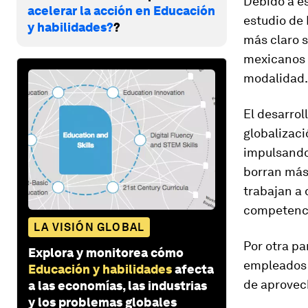
Debido a es
acelerar la acción en Educación
estudio de
y habilidades?
?
más claro s
mexicanos 
modalidad.
El desarrol
globalizaci
impulsando
borran más
trabajan a 
competenci
LA VISIÓN GLOBAL
Por otra pa
Explora y monitorea cómo
empleados 
Educación y habilidades
afecta
de aprovech
a las economías, las industrias
y los problemas globales