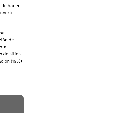
o de hacer
nvertir
una
ción de
Esta
 de sitios
ación (19%)