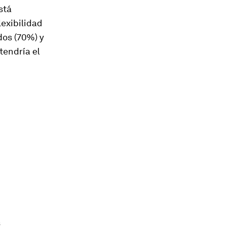
stá
exibilidad
dos (70%) y
tendría el
s