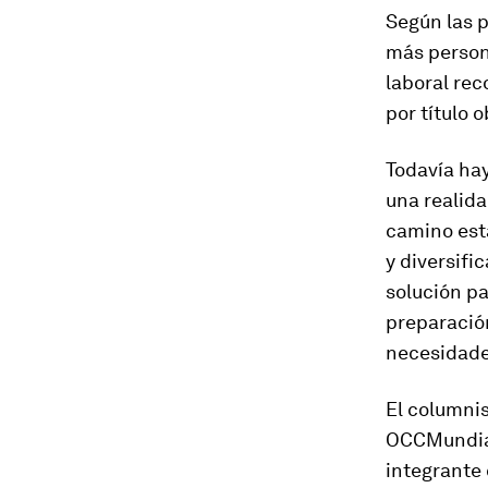
Según las 
más person
laboral re
por título 
Todavía hay
una realida
camino est
y diversifi
solución p
preparación
necesidade
El columnis
OCCMundial,
integrante 