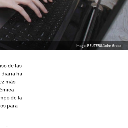
Image:
REUTERS/John Gress
so de las
 diaria ha
vez más
démica –
ampo de la
dos para