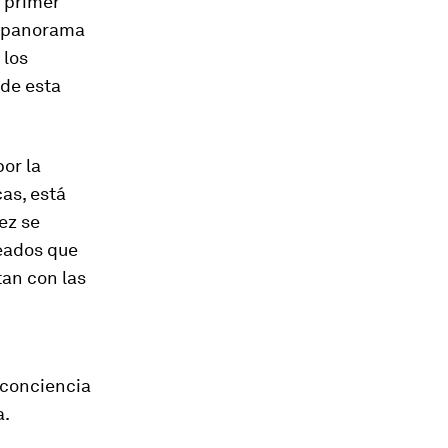
l primer
n panorama
 los
 de esta
or la
cas, está
ez se
leados que
tan con las
 conciencia
a.