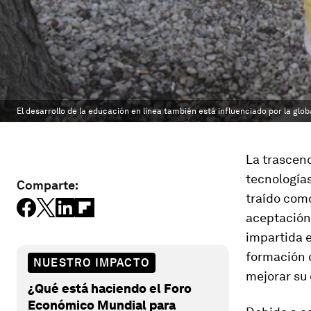
El desarrollo de la educación en línea también está influenciado por la glob
La trascend
tecnologías
Comparte:
traído com
aceptación
impartida e
formación c
NUESTRO IMPACTO
mejorar su
¿Qué está haciendo el Foro
Económico Mundial para