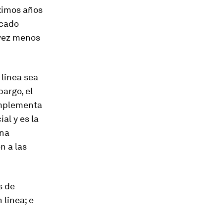
ximos años
rcado
 vez menos
 línea sea
argo, el
omplementa
al y es la
ena
n a las
s de
 línea; e