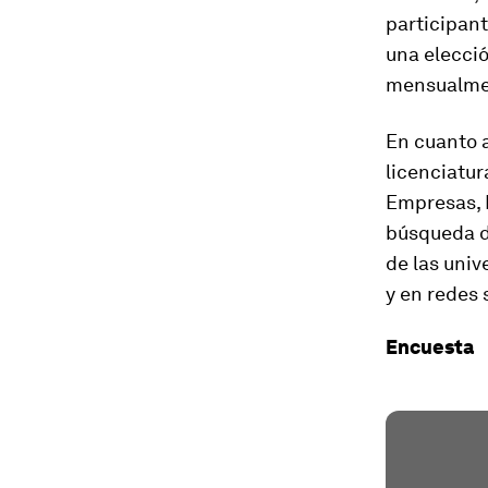
participant
una elecció
mensualmen
En cuanto a
licenciatur
Empresas, I
búsqueda de
de las uni
y en redes 
Encuesta