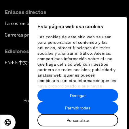
Enlaces directos
La sostenibilidad en el Foro
Esta página web usa cookies
Carreras profesionales
Las cookies de este sitio web se usan
para personalizar el contenido y los
anuncios, ofrecer funciones de redes
Ediciones en otros idiomas
sociales y analizar el tráfico. Además,
compartimos información sobre el uso
EN
ES
中文
日本語
▪
▪
▪
que haga del sitio web con nuestros
partners de redes sociales, publicidad y
análisis web, quienes pueden
combinarla con otra información que les
haya proporcionado o que hayan
recopilado a partir del uso que haya
Denegar
hecho de sus servicios.
Política de privacidad y normas de uso
Permitir todas
Sitemap
Personalizar
©
2026
Foro Económico Mundial
EN
ES
中文
日本語