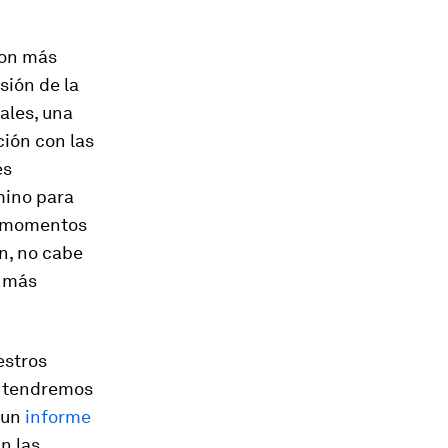
con más
sión de la
ales, una
ción con las
es
amino para
os momentos
n, no cabe
s más
estros
é tendremos
 un
informe
n las