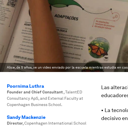
Alice, de 5 años, ve un video enviado por la escuela mientras estudia en ca
Poornima Luthra
Las alterac
Founder and Chief Consultant
,
TalentED
educadores 
Consultancy ApS, and External Faculty at
Copenhagen Business School.
• La tecno
Sandy Mackenzie
decisivo en
Director
,
Copenhagen International School