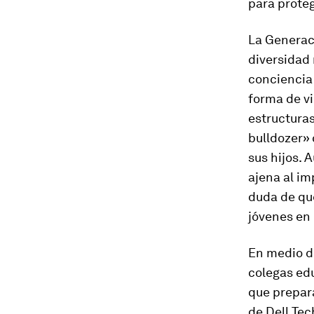
para prote
La Generaci
diversidad 
conciencia 
forma de vi
estructura
bulldozer» 
sus hijos. 
ajena al i
duda de qu
jóvenes en 
En medio de
colegas ed
que prepara
de Dell Tec