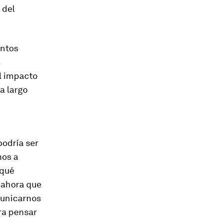
 del
antos
s
l impacto
a largo
podría ser
mos a
 qué
 ahora que
municarnos
ra pensar