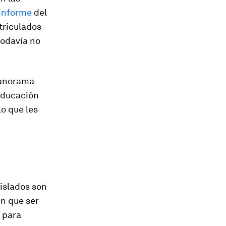
informe
del
triculados
todavía no
panorama
educación
lo que les
islados son
en que ser
 para