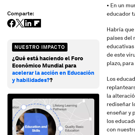
• En un mun
Comparte:
educador t
Habría que
países del 
educativas
NUESTRO IMPACTO
de este vir
¿Qué está haciendo el Foro
plazo, para
Económico Mundial para
acelerar la acción en Educación
Los educad
y habilidades?
?
replantears
la alteraci
rediseñar 
enseñar y 
los educad
con nuestr