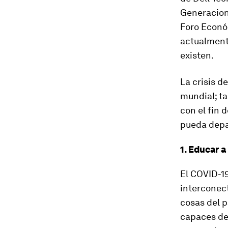
Generacion
Foro Econó
actualment
existen.
La crisis 
mundial; t
con el fin 
pueda depar
1. Educar 
El COVID-1
interconect
cosas del p
capaces de