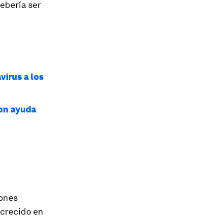
ebería ser
irus a los
con ayuda
iones
 crecido en