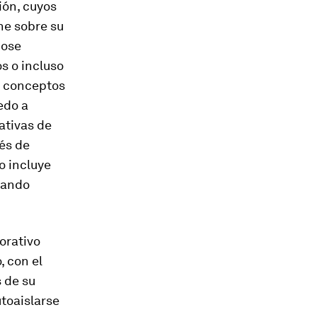
ión, cuyos
ne sobre su
dose
s o incluso
 y conceptos
edo a
ativas de
és de
o incluye
icando
orativo
, con el
 de su
toaislarse