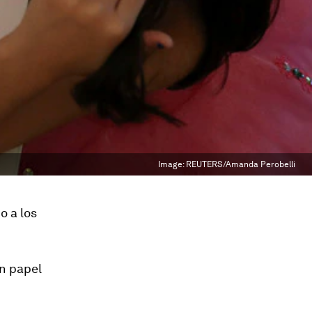
Image:
REUTERS/Amanda Perobelli
o a los
n papel