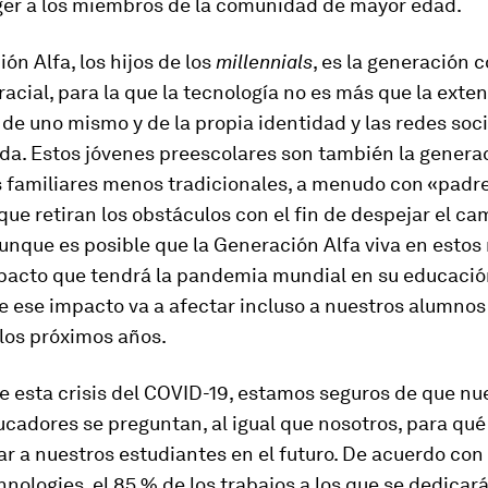
ger a los miembros de la comunidad de mayor edad.
ón Alfa, los hijos de los
millennials
, es la generación 
racial, para la que la tecnología no es más que la exten
de uno mismo y de la propia identidad y las redes soci
da. Estos jóvenes preescolares son también la genera
s familiares menos tradicionales, a menudo con «padr
que retiran los obstáculos con el fin de despejar el c
Aunque es posible que la Generación Alfa viva en est
mpacto que tendrá la pandemia mundial en su educació
e ese impacto va a afectar incluso a nuestros alumno
los próximos años.
 esta crisis del COVID-19, estamos seguros de que nu
ucadores se preguntan, al igual que nosotros, para qu
r a nuestros estudiantes en el futuro. De acuerdo con
hnologies, el 85 % de los trabajos a los que se dedicará