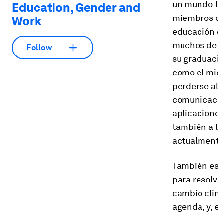
un mundo to
Education, Gender and
miembros d
Work
educación 
muchos de e
Follow
su graduaci
como el mie
perderse al
comunicaci
aplicacion
también a l
actualmente
También es
para resolv
cambio clim
agenda, y, 