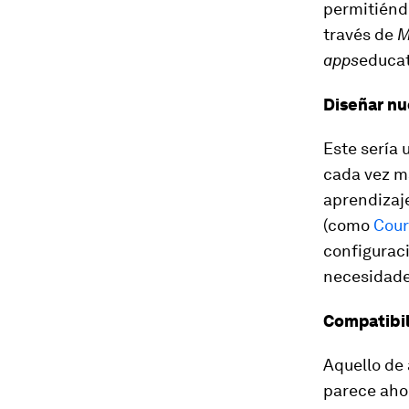
permitiénd
través de
M
apps
educat
Diseñar nu
Este sería 
cada vez m
aprendizaje
(como
Cour
configuraci
necesidades
Compatibil
Aquello de
parece aho