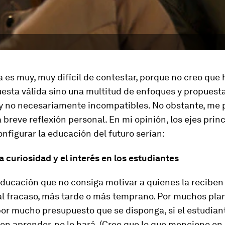
 es muy, muy difícil de contestar, porque no creo que
esta válida sino una multitud de enfoques y propuest
 y no necesariamente incompatibles. No obstante, me 
 breve reflexión personal. En mi opinión, los ejes prin
nfigurar la educación del futuro serían:
 curiosidad y el interés en los estudiantes
ducación que no consiga motivar a quienes la reciben
al fracaso, más tarde o más temprano. Por muchos pla
or mucho presupuesto que se disponga, si el estudian
en aprender, no lo hará. (Creo que lo que menciono en