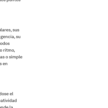
lares, sus
igencia, su
todos
 ritmo,
vas o simple
s en
dose el
reatividad
onde la