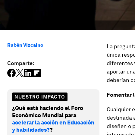
Rubén Vizcaíno
La pregunta
única respu
Comparte:
diferentes
aportar una
deberían co
Fomentar la
NUESTRO IMPACTO
¿Qué está haciendo el Foro
Cualquier e
Económico Mundial para
destinada 
acelerar la acción en Educación
diseñen o p
y habilidades?
?
interesado 