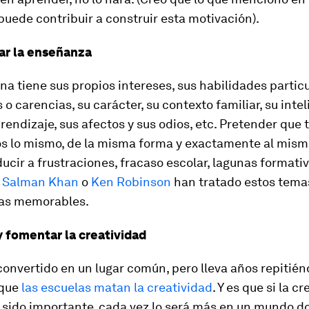
puede contribuir a construir esta motivación).
ar la enseñanza
a tiene sus propios intereses, sus habilidades particu
 o carencias, su carácter, su contexto familiar, su intel
rendizaje, sus afectos y sus odios, etc. Pretender que 
 lo mismo, de la misma forma y exactamente al mismo
cir a frustraciones, fracaso escolar, lagunas formati
.
Salman Khan
o
Ken Robinson
han tratado estos tema
as memorables.
y fomentar la creatividad
convertido en un lugar común, pero lleva años repitién
 que
las escuelas matan la creatividad
. Y es que si la c
 sido importante, cada vez lo será más en un mundo d