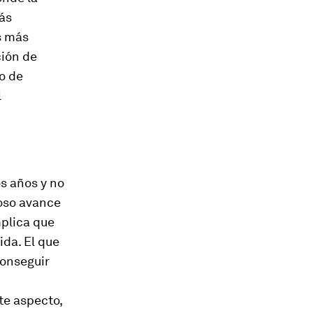
más
s más
ción de
o de
l
os años y no
noso avance
plica que
da. El que
conseguir
te aspecto,