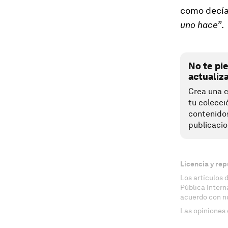
como decía
uno hace”
.
No te pi
actualiz
Crea una c
tu colecci
contenido
publicacio
Licencia y rep
Los artículos 
Pública Inter
acuerdo con n
Las opiniones 