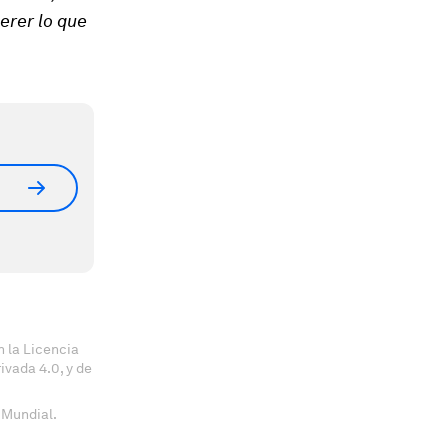
erer lo que
 la Licencia
vada 4.0, y de
 Mundial.