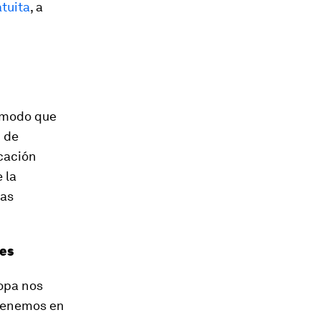
tuita
, a
e modo que
 de
ucación
 la
ras
des
ropa nos
 tenemos en