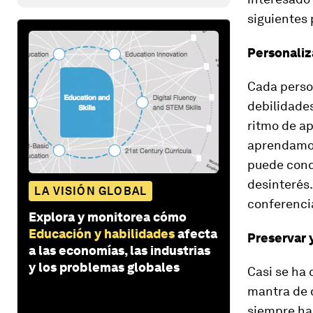
siguientes 
Personaliz
Cada person
debilidades
ritmo de ap
aprendamos
puede condu
desinterés
LA VISIÓN GLOBAL
conferenci
Explora y monitorea cómo
Educación y habilidades
afecta
Preservar 
a las economías, las industrias
y los problemas globales
Casi se ha 
mantra de
siempre ha