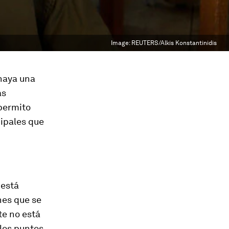
Image:
REUTERS/Alkis Konstantinidis
 haya una
as
permito
cipales que
 está
nes que se
te no está
 los puntos