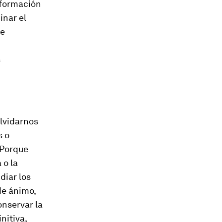
nformación
inar el
de
s
lvidarnos
s o
 Porque
 o la
diar los
de ánimo,
onservar la
nitiva,