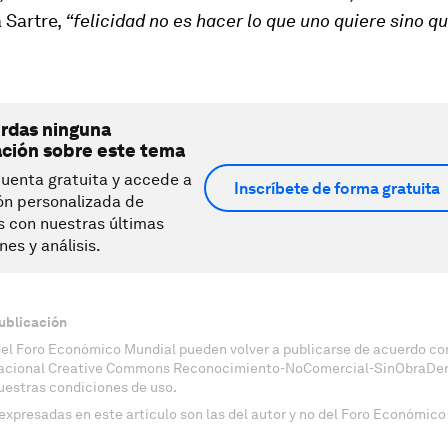
 Sartre,
“felicidad no es hacer lo que uno quiere sino qu
erdas ninguna
ación sobre este tema
uenta gratuita y accede a
Inscríbete de forma gratuita
ón personalizada de
s con nuestras últimas
nes y análisis.
ublicación
del Foro Económico Mundial pueden volver a publicarse de acuerdo con
nacional Creative Commons Reconocimiento-NoComercial-SinObraDeri
uestras condiciones de uso.
expresadas en este artículo son las del autor y no del Foro Económico