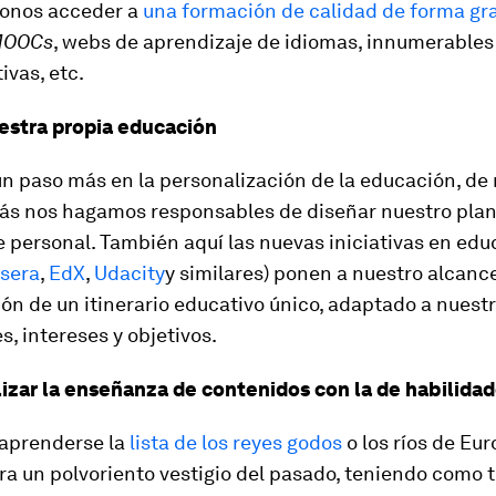
onos acceder a
una formación de calidad de forma gra
OOCs
, webs de aprendizaje de idiomas, innumerables
ivas, etc.
estra propia educación
un paso más en la personalización de la educación, d
ás nos hagamos responsables de diseñar nuestro plan
 personal. También aquí las nuevas iniciativas en ed
sera
,
EdX
,
Udacity
y similares) ponen a nuestro alcance
ón de un itinerario educativo único, adaptado a nuest
, intereses y objetivos.
izar la enseñanza de contenidos con la de habilida
 aprenderse la
lista de los reyes godos
o los ríos de Eu
ra un polvoriento vestigio del pasado, teniendo como