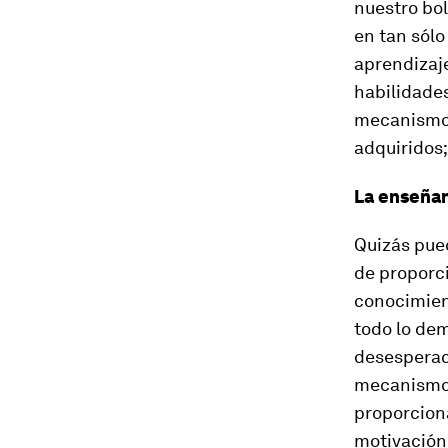
nuestro bol
en tan sólo
aprendizaje
habilidades
mecanismos
adquiridos;
La enseñan
Quizás pue
de proporc
conocimient
todo lo dem
desesperac
mecanismos
proporciona
motivación,