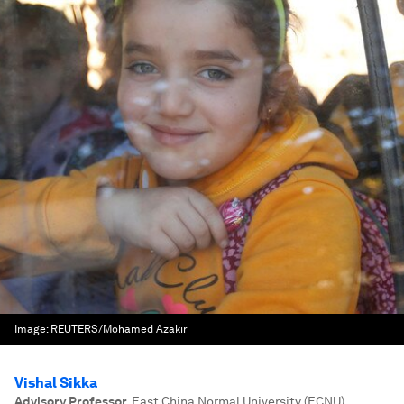
Image:
REUTERS/Mohamed Azakir
Vishal Sikka
Advisory Professor
,
East China Normal University (ECNU)