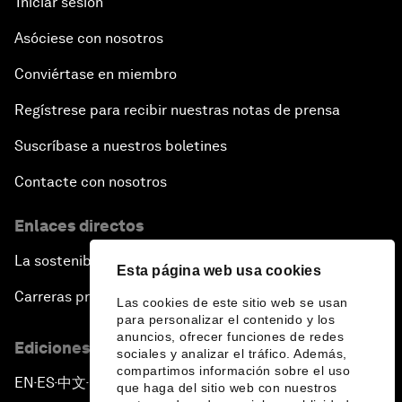
Iniciar sesión
Asóciese con nosotros
Conviértase en miembro
Regístrese para recibir nuestras notas de prensa
Suscríbase a nuestros boletines
Contacte con nosotros
Enlaces directos
La sostenibilidad en el Foro
Esta página web usa cookies
Carreras profesionales
Las cookies de este sitio web se usan
para personalizar el contenido y los
anuncios, ofrecer funciones de redes
Ediciones en otros idiomas
sociales y analizar el tráfico. Además,
compartimos información sobre el uso
EN
ES
中文
日本語
▪
▪
▪
que haga del sitio web con nuestros