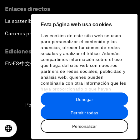
Enlaces directos
La sostenibilidad en el Foro
Esta página web usa cookies
Carreras profesionales
Las cookies de este sitio web se usan
para personalizar el contenido y los
anuncios, ofrecer funciones de redes
Ediciones en otros idiomas
sociales y analizar el tráfico. Además,
compartimos información sobre el uso
EN
ES
中文
日本語
▪
▪
▪
que haga del sitio web con nuestros
partners de redes sociales, publicidad y
análisis web, quienes pueden
combinarla con otra información que les
haya proporcionado o que hayan
recopilado a partir del uso que haya
Denegar
hecho de sus servicios.
Política de privacidad y normas de uso
Permitir todas
Sitemap
Personalizar
©
2026
Foro Económico Mundial
EN
ES
中文
日本語