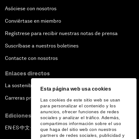
Asóciese con nosotros
Conviértase en miembro
Regístrese para recibir nuestras notas de prensa
Suscríbase a nuestros boletines
Contacte con nosotros
Enlaces directos
La sostenibilidad en el Foro
Esta página web usa cookies
Carreras profesionales
Las cookies de este sitio web se usan
para personalizar el contenido y los
anuncios, ofrecer funciones de redes
Ediciones en otros idiomas
sociales y analizar el tráfico. Además,
compartimos información sobre el uso
EN
ES
中文
日本語
▪
▪
▪
que haga del sitio web con nuestros
partners de redes sociales, publicidad y