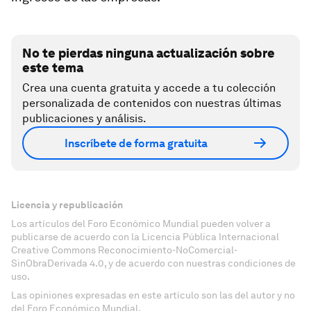
No te pierdas ninguna actualización sobre
este tema
Crea una cuenta gratuita y accede a tu colección
personalizada de contenidos con nuestras últimas
publicaciones y análisis.
Inscríbete de forma gratuita
Licencia y republicación
Los artículos del Foro Económico Mundial pueden volver a
publicarse de acuerdo con la Licencia Pública Internacional
Creative Commons Reconocimiento-NoComercial-
SinObraDerivada 4.0, y de acuerdo con nuestras condiciones de
uso.
Las opiniones expresadas en este artículo son las del autor y no
del Foro Económico Mundial.