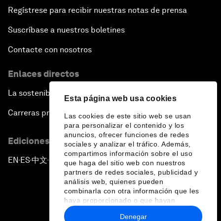
Regístrese para recibir nuestras notas de prensa
Suscríbase a nuestros boletines
Contacte con nosotros
Enlaces directos
La sostenibilidad en el Foro
Esta página web usa cookies
Carreras profesionales
Las cookies de este sitio web se usan
para personalizar el contenido y los
anuncios, ofrecer funciones de redes
Ediciones en otros idiomas
sociales y analizar el tráfico. Además,
compartimos información sobre el uso
EN
ES
中文
日本語
▪
▪
▪
que haga del sitio web con nuestros
partners de redes sociales, publicidad y
análisis web, quienes pueden
combinarla con otra información que les
haya proporcionado o que hayan
recopilado a partir del uso que haya
Denegar
hecho de sus servicios.