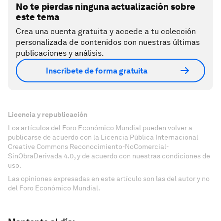
No te pierdas ninguna actualización sobre
este tema
Crea una cuenta gratuita y accede a tu colección
personalizada de contenidos con nuestras últimas
publicaciones y análisis.
Inscríbete de forma gratuita
Licencia y republicación
Los artículos del Foro Económico Mundial pueden volver a
publicarse de acuerdo con la Licencia Pública Internacional
Creative Commons Reconocimiento-NoComercial-
SinObraDerivada 4.0, y de acuerdo con nuestras condiciones de
uso.
Las opiniones expresadas en este artículo son las del autor y no
del Foro Económico Mundial.