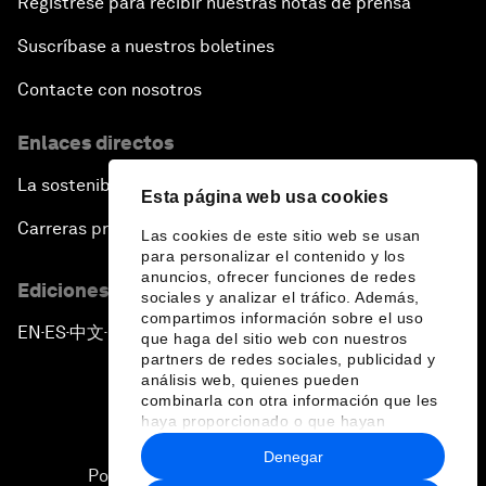
Regístrese para recibir nuestras notas de prensa
Suscríbase a nuestros boletines
Contacte con nosotros
Enlaces directos
La sostenibilidad en el Foro
Esta página web usa cookies
Carreras profesionales
Las cookies de este sitio web se usan
para personalizar el contenido y los
anuncios, ofrecer funciones de redes
Ediciones en otros idiomas
sociales y analizar el tráfico. Además,
compartimos información sobre el uso
EN
ES
中文
日本語
▪
▪
▪
que haga del sitio web con nuestros
partners de redes sociales, publicidad y
análisis web, quienes pueden
combinarla con otra información que les
haya proporcionado o que hayan
recopilado a partir del uso que haya
Denegar
hecho de sus servicios.
Política de privacidad y normas de uso