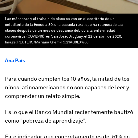
Las máscaras y el trabajo de clase se ven en el escritorio de un
estudiante de la Escuela 30, una escuela rural que ha reanudado las
clases después de un mes de descanso debido a la enfermedad
coronavirus (COVID-19), en San José, Uruguay, el 22 de abril de 2020.
Image:
REUTERS/Mariana Greif - RC21AG9LXW6J
Ana Pais
Para cuando cumplen los 10 años, la mitad de los
niños latinoamericanos no son capaces de leer y
comprender un relato simple.
Es lo que el Banco Mundial recientemente bautizó
como
"pobreza de aprendizaje"
.
Este indicador, que concretamente es del 51% en