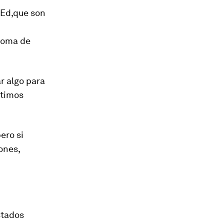
Ed,
que son
noma de
r algo para
timos
ero si
ones,
stados