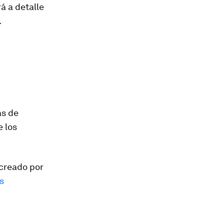
á a detalle
.
as de
e los
 creado por
s