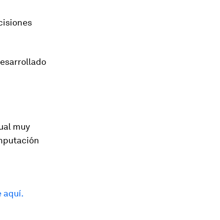
cisiones
desarrollado
sual muy
omputación
 aquí.