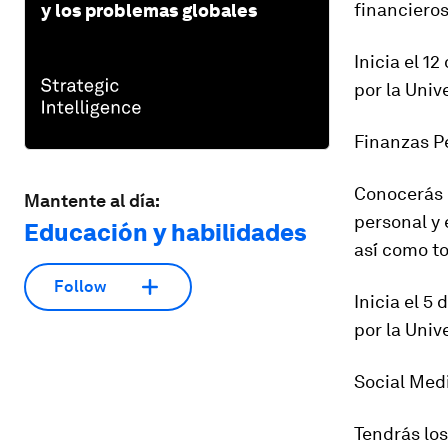
financieros
y los problemas globales
Inicia el 1
por la Uni
Finanzas P
Conocerás 
Mantente al día:
personal y 
Educación y habilidades
así́ como t
Follow
Inicia el 5
por la Uni
Social Med
Tendrás los