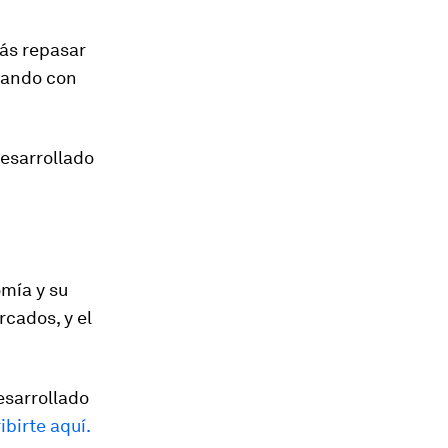
rás repasar
zando con
desarrollado
omía y su
rcados, y el
esarrollado
ibirte aquí.