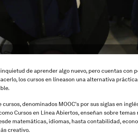
a inquietud de
aprender algo nuev
o, pero cuentas con 
hacerlo, los
cursos en línea
son una alternativa práctic
ble.
de cursos, denominados
MOOC's
por sus siglas en inglé
 como
Cursos en Línea Abiertos,
enseñan sobre temas
desde matemáticas, idiomas, hasta contabilidad, econ
ás creativo.