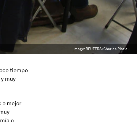
Image:
REUTERS/Charles Platiau
poco tiempo
a y muy
s o mejor
 muy
omía o