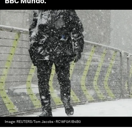
BBC Mundo
.
Image:
REUTERS/Tom Jacobs - RC18F0A1B4B0