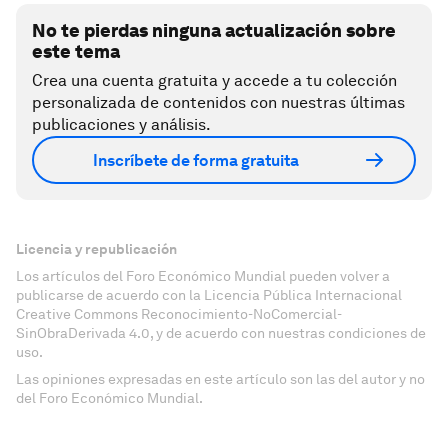
No te pierdas ninguna actualización sobre
este tema
Crea una cuenta gratuita y accede a tu colección
personalizada de contenidos con nuestras últimas
publicaciones y análisis.
Inscríbete de forma gratuita
Licencia y republicación
Los artículos del Foro Económico Mundial pueden volver a
publicarse de acuerdo con la Licencia Pública Internacional
Creative Commons Reconocimiento-NoComercial-
SinObraDerivada 4.0, y de acuerdo con nuestras condiciones de
uso.
Las opiniones expresadas en este artículo son las del autor y no
del Foro Económico Mundial.