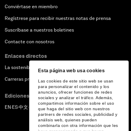
Conviértase en miembro
Regístrese para recibir nuestras notas de prensa
Suscríbase a nuestros boletines
Contacte con nosotros
Enlaces directos
La sostenibilidad en el Foro
Esta página web usa cookies
Carreras profesionales
Las cookies de este sitio web se usan
para personalizar el contenido y los
anuncios, ofrecer funciones de redes
Ediciones en otros idiomas
sociales y analizar el tráfico. Además,
compartimos información sobre el uso
EN
ES
中文
日本語
▪
▪
▪
que haga del sitio web con nuestros
partners de redes sociales, publicidad y
análisis web, quienes pueden
combinarla con otra información que les