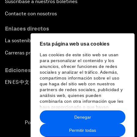
Suscríbase a nuestros boletines
Contacte con nosotros
Enlaces directos
La sostenibilidad en el Foro
Esta página web usa cookies
Carreras profesionales
Las cookies de este sitio web se usan
para personalizar el contenido y los
anuncios, ofrecer funciones de redes
Ediciones en otros idiomas
sociales y analizar el tráfico. Además,
compartimos información sobre el uso
EN
ES
中文
日本語
▪
▪
▪
que haga del sitio web con nuestros
partners de redes sociales, publicidad y
análisis web, quienes pueden
combinarla con otra información que les
haya proporcionado o que hayan
recopilado a partir del uso que haya
Denegar
hecho de sus servicios.
Política de privacidad y normas de uso
Permitir todas
Sitemap