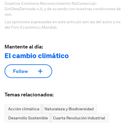
Creative Commons Reconocimiento-NoComercial-
SinObraDerivada 4.0, y de acuerdo con nuestras condiciones de
uso.
Las opiniones expresadas en este artículo son las del autor y no
del Foro Económico Mundial.
Mantente al día:
El cambio climático
Follow
Temas relacionados:
Acción climática
Naturaleza y Biodiversidad
Desarrollo Sostenible
Cuarta Revolución Industrial