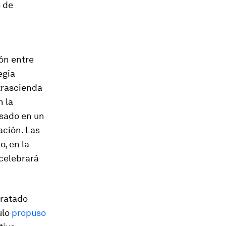
s de
ión entre
egia
trascienda
n la
asado en un
ación. Las
, en la
celebrará
tratado
ulo
propuso