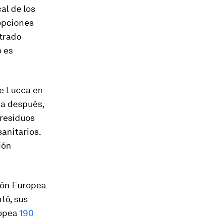
al de los
opciones
strado
 es
de Lucca en
da después,
 residuos
anitarios.
ión
ión Europea
tó, sus
ropea
190