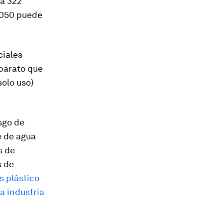
 a 322
 2050 puede
ciales
barato que
olo uso)
sgo de
e de agua
s de
s de
 plástico
la industria