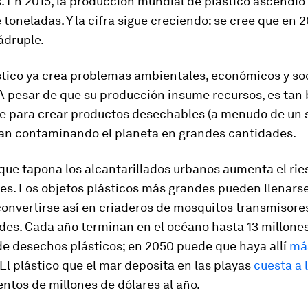
 En 2015, la producción mundial de plástico ascendió
 toneladas. Y la cifra sigue creciendo: se cree que en
uádruple.
stico ya crea problemas ambientales, económicos y so
A pesar de que su producción insume recursos, es tan 
se para crear productos desechables (a menudo de un s
an contaminando el planeta en grandes cantidades.
 que tapona los alcantarillados urbanos aumenta el rie
es. Los objetos plásticos más grandes pueden llenars
 convertirse así en criaderos de mosquitos transmisore
es. Cada año terminan en el océano hasta 13 millone
de desechos plásticos; en 2050 puede que haya allí
más
El plástico que el mar deposita en las playas
cuesta a 
entos de millones de dólares al año.