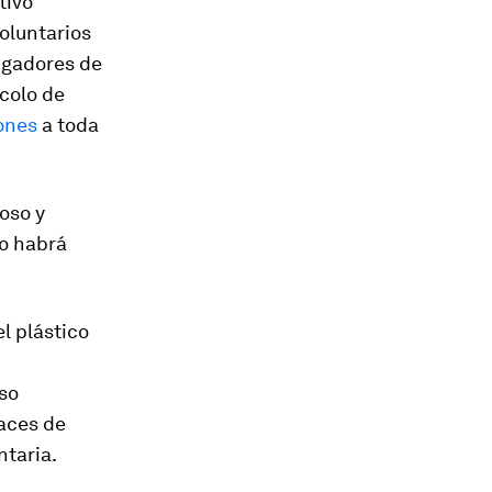
tivo
oluntarios
igadores de
colo de
iones
a toda
oso y
No habrá
l plástico
uso
aces de
ntaria.