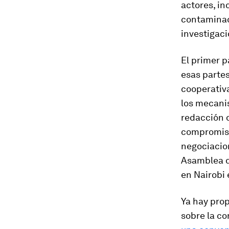
actores, in
contaminaci
investigaci
El primer p
esas partes
cooperativa
los mecani
redacción 
compromiso
negociacio
Asamblea d
en Nairobi 
Ya hay prop
sobre la co