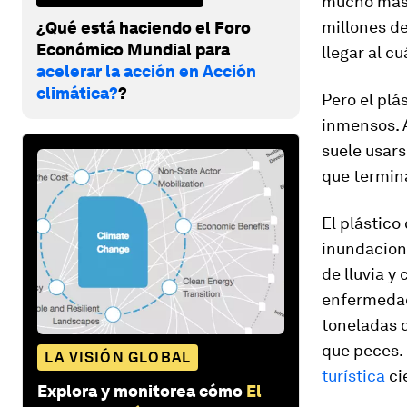
mucho más.
millones de
¿Qué está haciendo el Foro
Económico Mundial para
llegar al c
acelerar la acción en Acción
climática?
?
Pero el plá
inmensos. 
suele usar
que termin
El plástico
inundacion
de lluvia y
enfermedad
toneladas 
que peces. 
LA VISIÓN GLOBAL
turística
ci
Explora y monitorea cómo
El