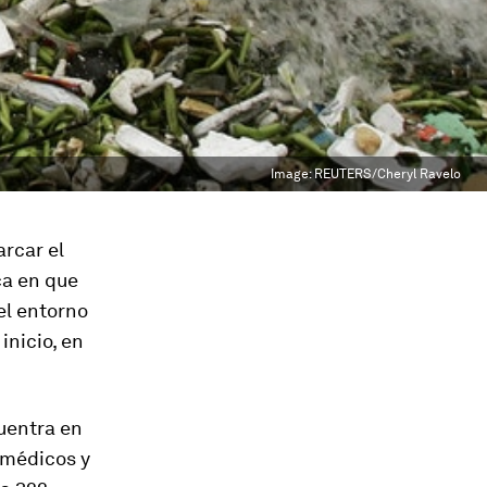
Image:
REUTERS/Cheryl Ravelo
arcar el
ca en que
el entorno
inicio, en
cuentra en
s médicos y