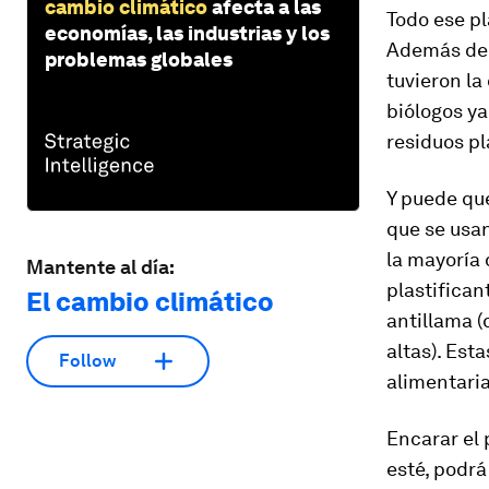
cambio climático
afecta a las
Todo ese pl
economías, las industrias y los
Además de 
problemas globales
tuvieron la
biólogos y
residuos pl
Y puede que
que se usan
la mayoría 
Mantente al día:
plastifican
El cambio climático
antillama 
altas). Est
Follow
alimentaria
Encarar el 
esté, podrá