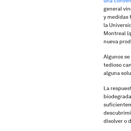
una conve
general vi
y medidas 
la Universi
Montreal (
nueva prod
Algunos se 
tedioso cam
alguna solu
La respuest
biodegrada
suficientem
descubrimi
disolver o 