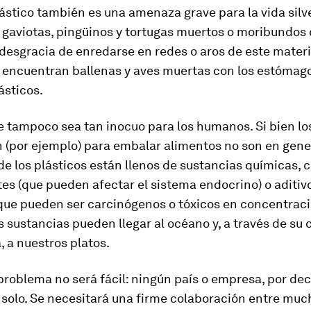
ástico también es una amenaza grave para la vida silve
gaviotas, pingüinos y tortugas muertos o moribundos
 desgracia de enredarse en redes o aros de este materia
a encuentran ballenas y aves muertas con los estómago
ásticos.
 tampoco sea tan inocuo para los humanos. Si bien lo
 (por ejemplo) para embalar alimentos no son en gener
de los plásticos están llenos de sustancias químicas,
tes (que pueden afectar el sistema endocrino) o aditiv
(que pueden ser carcinógenos o tóxicos en concentrac
as sustancias pueden llegar al océano y, a través de su
, a nuestros platos.
problema no será fácil: ningún país o empresa, por de
 solo. Se necesitará una firme colaboración entre muc