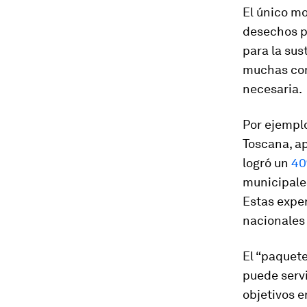
El único mo
desechos p
para la sus
muchas com
necesaria.
Por ejempl
Toscana, ap
logró un
40
municipales
Estas exper
nacionales 
El “paquet
puede serv
objetivos 