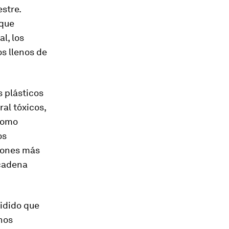
stre.
 que
l, los
s llenos de
s plásticos
al tóxicos,
 como
os
iones más
 cadena
cidido que
hos