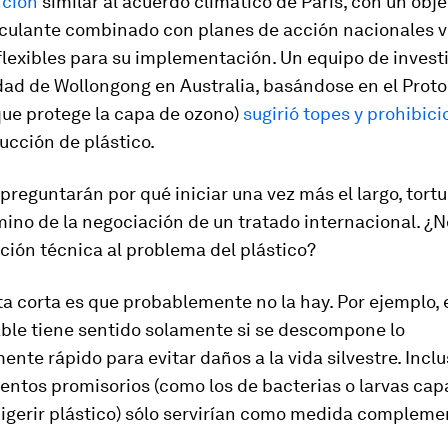
nción
similar al acuerdo climático de París, con un obje
nculante combinado con planes de acción nacionales v
flexibles para su implementación. Un equipo de invest
dad de Wollongong en Australia, basándose en el Proto
que protege la capa de ozono)
sugirió topes y prohibic
ucción de plástico.
preguntarán por qué iniciar una vez más el largo, tortu
ino de la negociación de un tratado internacional. ¿
ción técnica al problema del plástico?
a corta es que probablemente no la hay. Por ejemplo, e
ble tiene sentido solamente si se descompone lo
ente rápido para evitar daños a la vida silvestre. Incl
entos promisorios (como los de bacterias o larvas cap
digerir plástico) sólo servirían como medida compleme