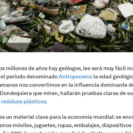
os millones de años hay geólogos, les será muy fácil m
del período denominado
Antropoceno
: la edad geológi
humanos nos convertimos en la influencia dominante d
 Dondequiera que miren, hallarán pruebas claras de su 
e
residuos plásticos
.
 es un material clave para la economía mundial: se en
fonos móviles, juguetes, ropas, embalajes, dispositivo