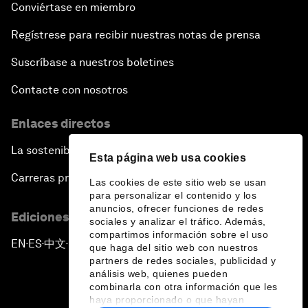
Conviértase en miembro
Regístrese para recibir nuestras notas de prensa
Suscríbase a nuestros boletines
Contacte con nosotros
Enlaces directos
La sostenibilidad en el Foro
Esta página web usa cookies
Carreras profesionales
Las cookies de este sitio web se usan
para personalizar el contenido y los
anuncios, ofrecer funciones de redes
Ediciones en otros idiomas
sociales y analizar el tráfico. Además,
compartimos información sobre el uso
EN
ES
中文
日本語
▪
▪
▪
que haga del sitio web con nuestros
partners de redes sociales, publicidad y
análisis web, quienes pueden
combinarla con otra información que les
haya proporcionado o que hayan