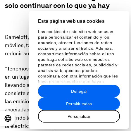
solo continuar con lo que ya hay
”
Esta página web usa cookies
Las cookies de este sitio web se usan
Gameloft, un gigante desarrollador de juegos
para personalizar el contenido y los
anuncios, ofrecer funciones de redes
móviles, también ha tomado medidas para
sociales y analizar el tráfico. Además,
reducir su huella de carbono.
compartimos información sobre el uso
que haga del sitio web con nuestros
partners de redes sociales, publicidad y
“Tenemos el ambicioso proyecto de convertirnos
análisis web, quienes pueden
combinarla con otra información que les
en un lugar sub emisiones de carbono igual
haya proporcionado o que hayan
llevando a cabo un trabajo a largo plazo que
recopilado a partir del uso que haya
Denegar
consiste en centrarnos en dos asuntos: primero,
hecho de sus servicios.
las emisiones directas de efecto invernadero
Permitir todas
asociadas con la quema de combustible, y
Personalizar
segundo las emisiones indirectas asociadas con
EN
ES
中文
日本語
la electricidad, el vapor, la refrigeración, etc,