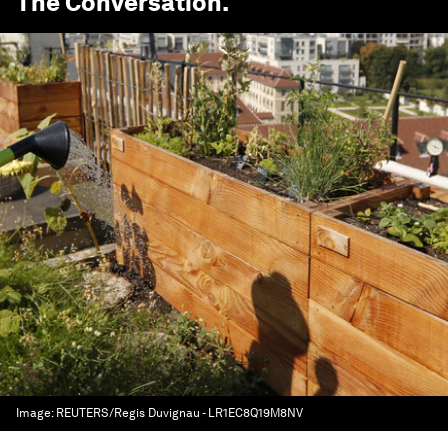
The Conversation
.
Image:
REUTERS/Regis Duvignau - LR1EC8Q19M8NV