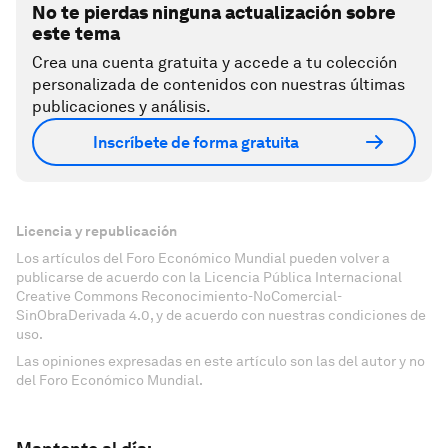
No te pierdas ninguna actualización sobre
este tema
Crea una cuenta gratuita y accede a tu colección
personalizada de contenidos con nuestras últimas
publicaciones y análisis.
Inscríbete de forma gratuita
Licencia y republicación
Los artículos del Foro Económico Mundial pueden volver a
publicarse de acuerdo con la Licencia Pública Internacional
Creative Commons Reconocimiento-NoComercial-
SinObraDerivada 4.0, y de acuerdo con nuestras condiciones de
uso.
Las opiniones expresadas en este artículo son las del autor y no
del Foro Económico Mundial.