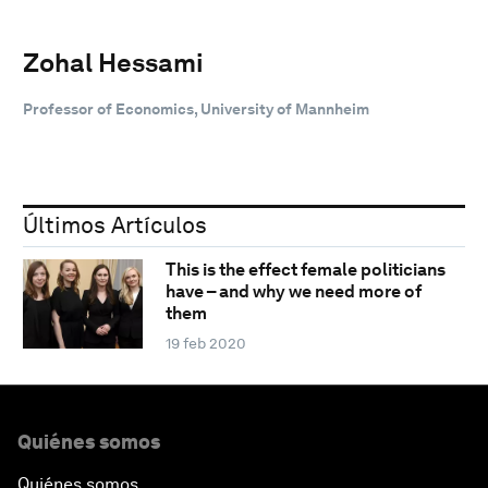
Zohal Hessami
Professor of Economics, University of Mannheim
Últimos Artículos
This is the effect female politicians
have – and why we need more of
them
19 feb 2020
Quiénes somos
Quiénes somos