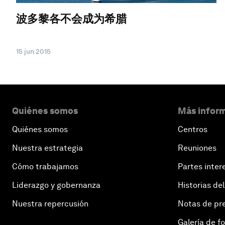
波多黎各不会成为希腊
15 jun 2015
Quiénes somos
Más inform
Quiénes somos
Centros
Nuestra estrategia
Reuniones
Cómo trabajamos
Partes inter
Liderazgo y gobernanza
Historias del
Nuestra repercusión
Notas de pr
Galería de f