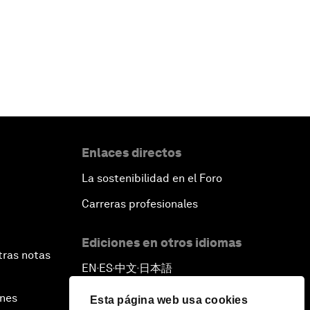
Enlaces directos
La sostenibilidad en el Foro
Carreras profesionales
Ediciones en otros idiomas
tras notas
EN
ES
中文
日本語
▪
▪
▪
ines
Esta página web usa cookies