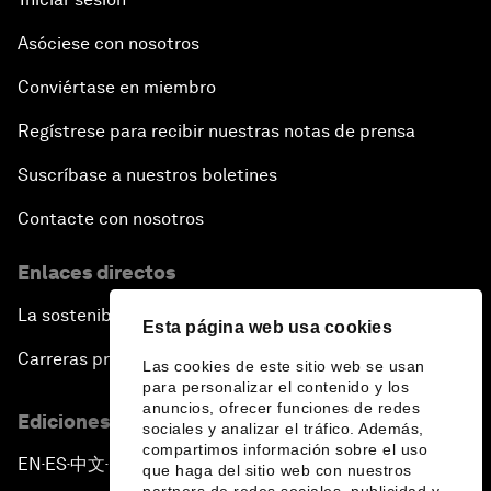
Asóciese con nosotros
Conviértase en miembro
Regístrese para recibir nuestras notas de prensa
Suscríbase a nuestros boletines
Contacte con nosotros
Enlaces directos
La sostenibilidad en el Foro
Esta página web usa cookies
Carreras profesionales
Las cookies de este sitio web se usan
para personalizar el contenido y los
anuncios, ofrecer funciones de redes
Ediciones en otros idiomas
sociales y analizar el tráfico. Además,
compartimos información sobre el uso
EN
ES
中文
日本語
▪
▪
▪
que haga del sitio web con nuestros