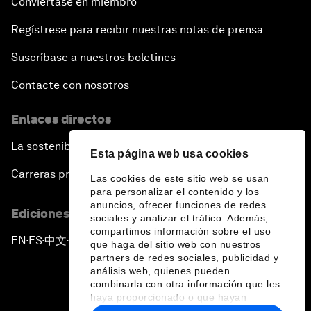
Conviértase en miembro
Regístrese para recibir nuestras notas de prensa
Suscríbase a nuestros boletines
Contacte con nosotros
Enlaces directos
La sostenibilidad en el Foro
Esta página web usa cookies
Carreras profesionales
Las cookies de este sitio web se usan
para personalizar el contenido y los
anuncios, ofrecer funciones de redes
Ediciones en otros idiomas
sociales y analizar el tráfico. Además,
compartimos información sobre el uso
EN
ES
中文
日本語
▪
▪
▪
que haga del sitio web con nuestros
partners de redes sociales, publicidad y
análisis web, quienes pueden
combinarla con otra información que les
haya proporcionado o que hayan
recopilado a partir del uso que haya