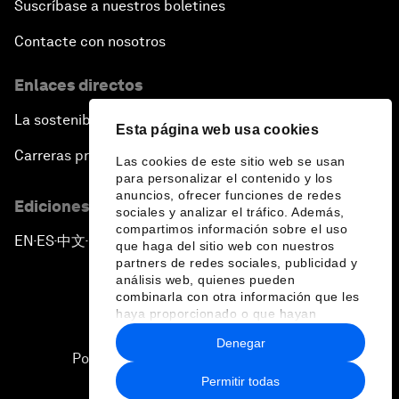
Suscríbase a nuestros boletines
Contacte con nosotros
Enlaces directos
La sostenibilidad en el Foro
Esta página web usa cookies
Carreras profesionales
Las cookies de este sitio web se usan
para personalizar el contenido y los
anuncios, ofrecer funciones de redes
Ediciones en otros idiomas
sociales y analizar el tráfico. Además,
compartimos información sobre el uso
EN
ES
中文
日本語
▪
▪
▪
que haga del sitio web con nuestros
partners de redes sociales, publicidad y
análisis web, quienes pueden
combinarla con otra información que les
haya proporcionado o que hayan
recopilado a partir del uso que haya
Denegar
hecho de sus servicios.
Política de privacidad y normas de uso
Permitir todas
Sitemap